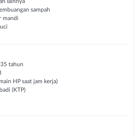
an lainnya
pembuangan sampah
r mandi
uci
 35 tahun
l
 main HP saat jam kerja)
badi (KTP)