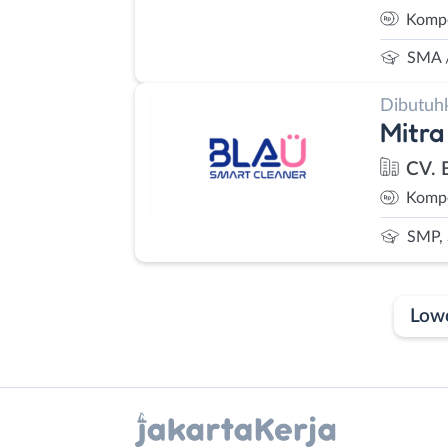
Kompe
SMA 
Dibutuh
Mitra
CV. 
Kompe
SMP,
Low
Laporan
Lowongan