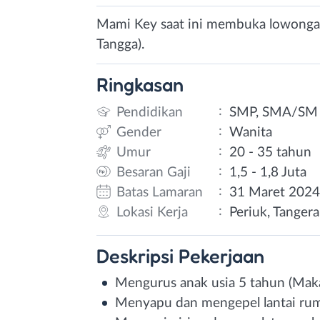
Mami Key saat ini membuka lowongan
Tangga).
Ringkasan
:
Pendidikan
SMP, SMA/SM
:
Gender
Wanita
:
Umur
20 - 35 tahun
:
Besaran Gaji
1,5 - 1,8 Juta
:
Batas Lamaran
31 Maret 202
:
Lokasi Kerja
Periuk, Tanger
Deskripsi
Pekerjaan
Mengurus anak usia 5 tahun (Maka
Menyapu dan mengepel lantai rum