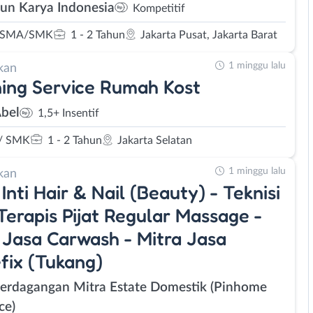
Sun Karya Indonesia
Kompetitif
 SMA/SMK
1 - 2 Tahun
Jakarta Pusat, Jakarta Barat
1 minggu lalu
kan
ing Service Rumah Kost
Abel
1,5+ Insentif
/ SMK
1 - 2 Tahun
Jakarta Selatan
1 minggu lalu
kan
 Inti Hair & Nail (Beauty) - Teknisi
Terapis Pijat Regular Massage -
 Jasa Carwash - Mitra Jasa
ix (Tukang)
Perdagangan Mitra Estate Domestik (Pinhome
ce)