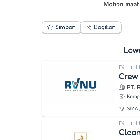
Mohon maaf,
Simpan
Bagikan
Low
Dibutuh
Crew
PT. 
Kompe
SMA 
Dibutuh
Clean