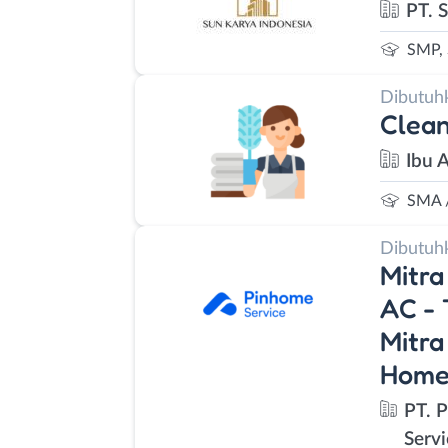
PT. 
SMP,
Dibutuh
Clean
Ibu 
SMA 
Dibutuh
Mitra
AC - 
Mitra
Homef
PT. 
Servi