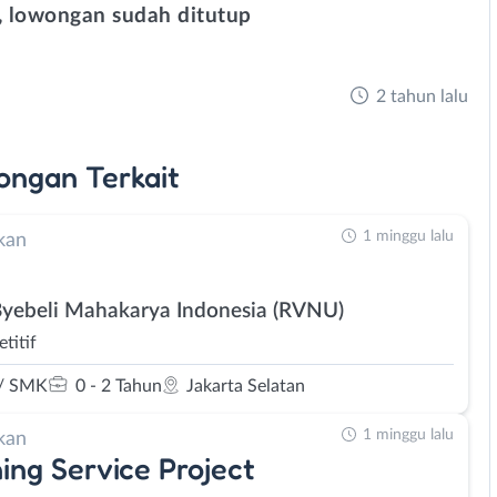
 lowongan sudah ditutup
2 tahun lalu
ongan
Terkait
1 minggu lalu
kan
Byebeli Mahakarya Indonesia (RVNU)
titif
/ SMK
0 - 2 Tahun
Jakarta Selatan
1 minggu lalu
kan
ing Service Project