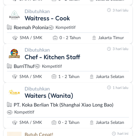
3 hari lalu
Dibutuhkan
Waitress - Cook
Roemah Polonia
Kompetitif
SMA / SMK
0 - 2 Tahun
Jakarta Timur
3 hari lalu
Dibutuhkan
Chef - Kitchen Staff
BurriThuf
Kompetitif
SMA / SMK
1 - 2 Tahun
Jakarta Selatan
1 hari lalu
Dibutuhkan
Waiters (Wanita)
PT. Koka Berlian Tbk (Shanghai Xiao Long Bao)
Kompetitif
SMA / SMK
0 - 2 Tahun
Jakarta Selatan
hari ini
Butuh Cepat!