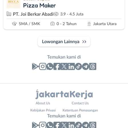
Pizza Maker
PT. Joi Berkar Abadi
3.9 - 4.5 Juta
SMA / SMK
0 - 2 Tahun
Jakarta Utara
Lowongan Lainnya
Temukan kami di
Laporan
Lowongan
Administrasi
Bebas
Nama
About Us
Contact Us
Ahli
(Remote
Lengkap
*
Kebijakan Privasi
Ketentuan Pemasangan
Gizi
Work)
Temukan kami di
Ahli
Bekasi
Kecantikan
Bogor