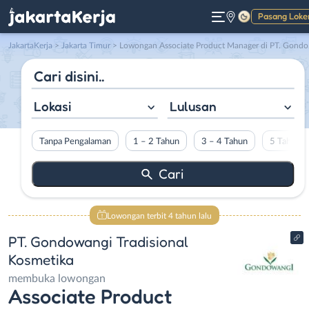
Pasang Loke
Gelap
JakartaKerja
>
Jakarta Timur
> Lowongan Associate Product Manager di PT. Gondowangi Tradisional Kosmetika
Lokasi
Lulusan
Tanpa Pengalaman
1 – 2 Tahun
3 – 4 Tahun
5 Tahun L
Lowongan terbit 4 tahun lalu
PT. Gondowangi Tradisional
Kosmetika
membuka lowongan
Associate Product