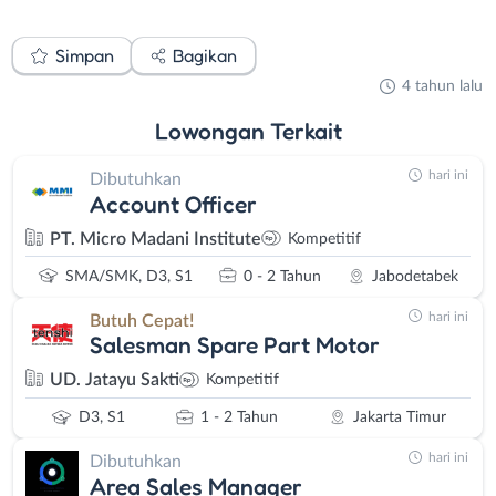
Simpan
Bagikan
4 tahun lalu
Lowongan
Terkait
hari ini
Dibutuhkan
Account Officer
PT. Micro Madani Institute
Kompetitif
SMA/SMK, D3, S1
0 - 2 Tahun
Jabodetabek
hari ini
Butuh Cepat!
Salesman Spare Part Motor
UD. Jatayu Sakti
Kompetitif
D3, S1
1 - 2 Tahun
Jakarta Timur
hari ini
Dibutuhkan
Area Sales Manager