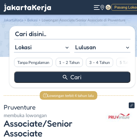
Pasang Loke
Gelap
JakartaKerja
>
Bekasi
> Lowongan Associate/Senior Associate di Pruventure
Lokasi
Lulusan
Tanpa Pengalaman
1 – 2 Tahun
3 – 4 Tahun
5 Tahun L
Lowongan terbit 4 tahun lalu
Pruventure
membuka lowongan
Associate/Senior
Associate