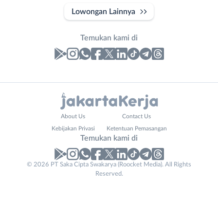
Lowongan Lainnya
Temukan kami di
Laporan
Lowongan
Administrasi
Bebas
Nama
About Us
Contact Us
Ahli
(Remote
Lengkap
*
Kebijakan Privasi
Ketentuan Pemasangan
Gizi
Work)
Temukan kami di
Ahli
Bekasi
Kecantikan
Bogor
© 2026 PT Saka Cipta Swakarya (Roocket Media). All Rights
No. Telp /
Analis
Depok
Reserved.
Email
WhatsApp
*
*
/
Jakarta
Peneliti
Barat
Kirim kode
Animator
Jakarta
Apoteker
Pusat