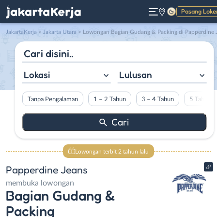
Pasang Loke
Gelap
JakartaKerja
>
Jakarta Utara
> Lowongan Bagian Gudang & Packing di Papperdine Jean
Lokasi
Lulusan
Tanpa Pengalaman
1 – 2 Tahun
3 – 4 Tahun
5 Tahun L
Lowongan terbit 2 tahun lalu
Papperdine Jeans
membuka lowongan
Bagian Gudang &
Packing