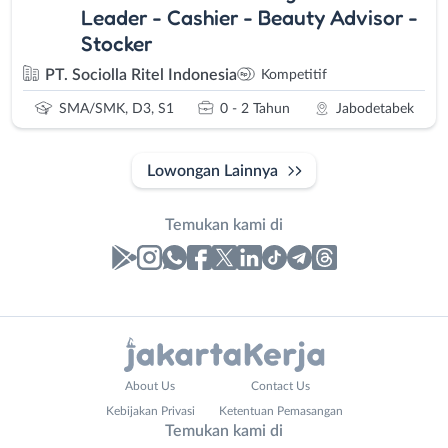
Leader - Cashier - Beauty Advisor -
Stocker
PT. Sociolla Ritel Indonesia
Kompetitif
SMA/SMK, D3, S1
0 - 2 Tahun
Jabodetabek
Lowongan Lainnya
Temukan kami di
Laporan
Lowongan
Administrasi
Bebas
Nama
About Us
Contact Us
Ahli
(Remote
Lengkap
*
Kebijakan Privasi
Ketentuan Pemasangan
Gizi
Work)
Temukan kami di