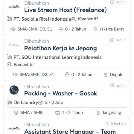
hari ini
Dibutuhkan
Live Stream Host (Freelance)
PT. Sociolla Ritel Indonesia
Kompetitif
SMA/SMK, D3, S1
0 - 2 Tahun
Jakarta Barat
hari ini
Dibutuhkan
Pelatihan Kerja ke Jepang
PT. SOU International Learning Indonesia
Kompetitif
SMA/SMK, D3, S1
0 - 2 Tahun
Depok
hari ini
Dibutuhkan
Packing - Washer - Gosok
De Laundry
2 - 3 Juta
SMA / SMK
1 - 2 Tahun
Tangerang
5 hari lalu
Dibutuhkan
Assistant Store Manager - Team