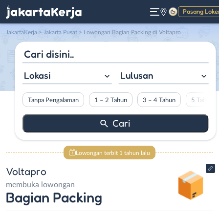
Pasang Loke
Gelap
JakartaKerja
>
Jakarta Pusat
> Lowongan Bagian Packing di Voltapro
Lokasi
Lulusan
Tanpa Pengalaman
1 – 2 Tahun
3 – 4 Tahun
5 Tahun L
Lowongan terbit 1 tahun lalu
Voltapro
membuka lowongan
Bagian Packing