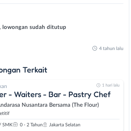
 lowongan sudah ditutup
4 tahun lalu
ongan
Terkait
1 hari lalu
kan
er - Waiters - Bar - Pastry Chef
Andarasa Nusantara Bersama (The Flour)
titif
/ SMK
0 - 2 Tahun
Jakarta Selatan