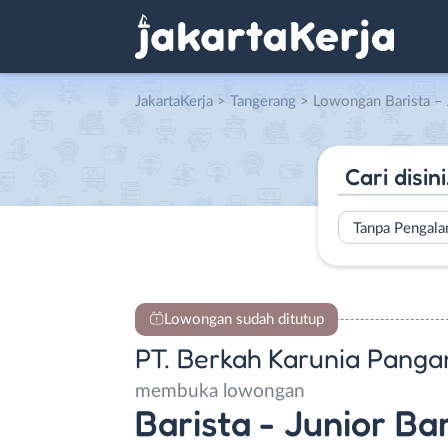
JakartaKerja
>
Tangerang
> Lowongan Barista – Junior Barista Mixue Pondok Ar
Tanpa Pengal
Lowongan sudah ditutup
PT. Berkah Karunia Panga
membuka lowongan
Barista - Junior B