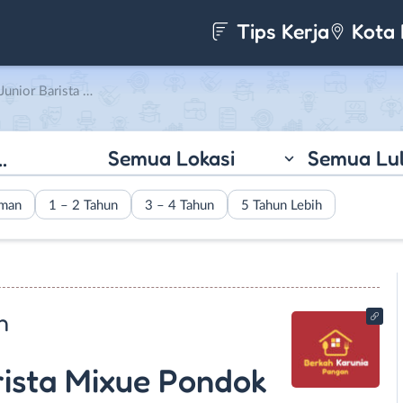
Tips Kerja
Kota 
en di PT. Berkah Karunia Pangan
Semua Lokasi
Semua Lu
aman
1 – 2 Tahun
3 – 4 Tahun
5 Tahun Lebih
n
arista Mixue Pondok