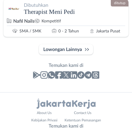
ditutup
Dibutuhkan
Therapist Meni Pedi
Nafil Nails
Kompetitif
SMA / SMK
0 - 2 Tahun
Jakarta Pusat
Lowongan Lainnya
Temukan kami di
Laporan
Lowongan
Administrasi
Bebas
Nama
About Us
Contact Us
Ahli
(Remote
Lengkap
*
Kebijakan Privasi
Ketentuan Pemasangan
Gizi
Work)
Temukan kami di
Ahli
Bekasi