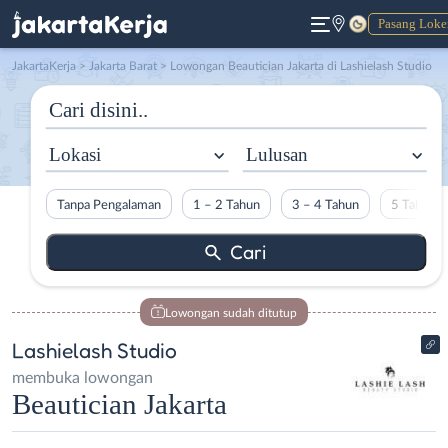
Pasang Loke
Gelap
JakartaKerja
>
Jakarta Barat
> Lowongan Beautician Jakarta di Lashielash Studio
Lokasi
Lulusan
Tanpa Pengalaman
1 – 2 Tahun
3 – 4 Tahun
5 Tahun L
Lowongan sudah ditutup
Lashielash Studio
membuka lowongan
Beautician Jakarta