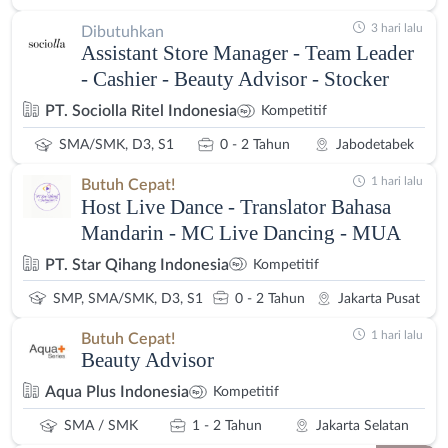
3 hari lalu
Dibutuhkan
Assistant Store Manager - Team Leader
- Cashier - Beauty Advisor - Stocker
PT. Sociolla Ritel Indonesia
Kompetitif
SMA/SMK, D3, S1
0 - 2 Tahun
Jabodetabek
1 hari lalu
Butuh Cepat!
Host Live Dance - Translator Bahasa
Mandarin - MC Live Dancing - MUA
PT. Star Qihang Indonesia
Kompetitif
SMP, SMA/SMK, D3, S1
0 - 2 Tahun
Jakarta Pusat
1 hari lalu
Butuh Cepat!
Beauty Advisor
Aqua Plus Indonesia
Kompetitif
SMA / SMK
1 - 2 Tahun
Jakarta Selatan