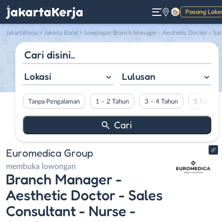
Pasang Loke
Gelap
JakartaKerja
>
Jakarta Barat
> Lowongan Branch Manager – Aesthetic Doctor – Sales Consultant – Nurse – Service Consultant – Therapist/Beautician di Euromedica Group
Lokasi
Lulusan
Tanpa Pengalaman
1 – 2 Tahun
3 – 4 Tahun
5 Tahun L
Euromedica Group
membuka lowongan
Branch Manager -
Aesthetic Doctor - Sales
Consultant - Nurse -