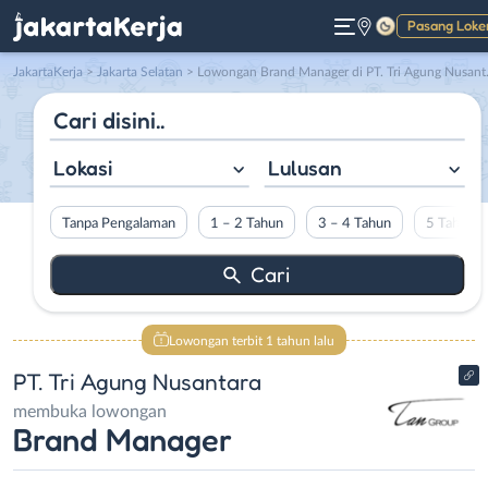
Pasang Loke
Gelap
JakartaKerja
>
Jakarta Selatan
> Lowongan Brand Manager di PT. Tri Agung Nusantara
Lokasi
Lulusan
Tanpa Pengalaman
1 – 2 Tahun
3 – 4 Tahun
5 Tahun L
Lowongan terbit 1 tahun lalu
PT. Tri Agung Nusantara
membuka lowongan
Brand Manager