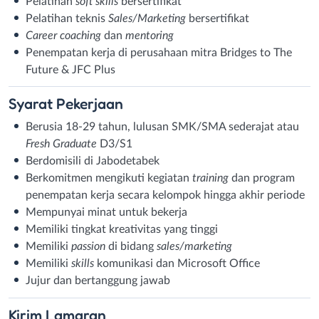
Pelatihan
soft skills
bersertifikat
Pelatihan teknis
Sales/Marketing
bersertifikat
Career coaching
dan
mentoring
Penempatan kerja di perusahaan mitra Bridges to The
Future & JFC Plus
Syarat
Pekerjaan
Berusia 18-29 tahun, lulusan SMK/SMA sederajat atau
Fresh Graduate
D3/S1
Berdomisili di Jabodetabek
Berkomitmen mengikuti kegiatan
training
dan program
penempatan kerja secara kelompok hingga akhir periode
Mempunyai minat untuk bekerja
Memiliki tingkat kreativitas yang tinggi
Memiliki
passion
di bidang
sales/marketing
Memiliki
skills
komunikasi dan Microsoft Office
Jujur dan bertanggung jawab
Kirim
Lamaran