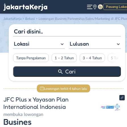
Pasang Loke
Gelap
JakartaKerja
>
Bekasi
> Lowongan Busines Partnership/Sales/Marketing di JFC Plus x Yayasan Plan International Indonesi
Lokasi
Lulusan
Tanpa Pengalaman
1 – 2 Tahun
3 – 4 Tahun
5 Tahun L
Lowongan terbit 4 tahun lalu
JFC Plus x Yayasan Plan
International Indonesia
membuka lowongan
Busines