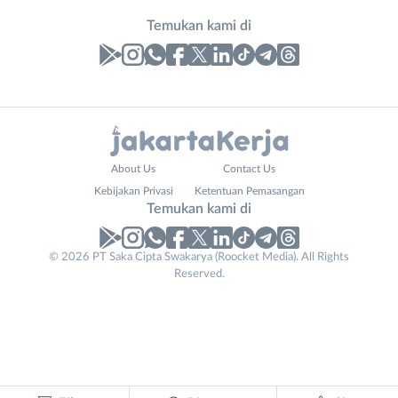
Temukan kami di
Laporan
Lowongan
Administrasi
Bebas
Website
Nama
About Us
Contact Us
Ahli
(Remote
URL
Lengkap
*
*
Kebijakan Privasi
Ketentuan Pemasangan
Gizi
Work)
Temukan kami di
Ahli
Bekasi
Kecantikan
Bogor
© 2026 PT Saka Cipta Swakarya (Roocket Media). All Rights
No. Telp /
Analis
Depok
Reserved.
Email
WhatsApp
*
*
/
Jakarta
Peneliti
Barat
Kirim kode
Animator
Jakarta
Apoteker
Pusat
Arsitek
Jakarta
Tidak
Asisten
Selatan