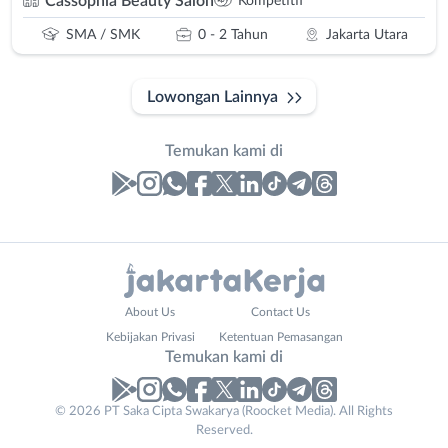
Cassophia Beauty Salon
Kompetitif
SMA / SMK
0 - 2 Tahun
Jakarta Utara
Lowongan Lainnya
Temukan kami di
Laporan
Lowongan
Administrasi
Bebas
Nama
About Us
Contact Us
Ahli
(Remote
Lengkap
*
Kebijakan Privasi
Ketentuan Pemasangan
Gizi
Work)
Temukan kami di
Ahli
Bekasi
Kecantikan
Bogor
© 2026 PT Saka Cipta Swakarya (Roocket Media). All Rights
No. Telp /
Analis
Depok
Reserved.
Email
WhatsApp
*
*
/
Jakarta