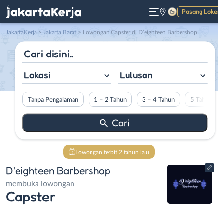
Pasang Loke
Gelap
JakartaKerja
>
Jakarta Barat
> Lowongan Capster di D’eighteen Barbershop
Lokasi
Lulusan
Tanpa Pengalaman
1 – 2 Tahun
3 – 4 Tahun
5 Tahun L
Lowongan terbit 2 tahun lalu
D'eighteen Barbershop
membuka lowongan
Capster