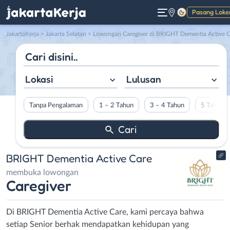
Pasang Loke
Gelap
JakartaKerja
>
Jakarta Selatan
> Lowongan Caregiver di BRIGHT Dementia Active Car
Lokasi
Lulusan
Tanpa Pengalaman
1 – 2 Tahun
3 – 4 Tahun
5 Tahun L
BRIGHT Dementia Active Care
membuka lowongan
Caregiver
Di BRIGHT Dementia Active Care, kami percaya bahwa
setiap Senior berhak mendapatkan kehidupan yang