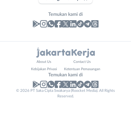
Temukan kami di
Laporan
Lowongan
Administrasi
Bebas
Nama
About Us
Contact Us
Ahli
(Remote
Lengkap
*
Kebijakan Privasi
Ketentuan Pemasangan
Gizi
Work)
Temukan kami di
Ahli
Bekasi
Kecantikan
Bogor
© 2026 PT Saka Cipta Swakarya (Roocket Media). All Rights
No. Telp /
Analis
Depok
Reserved.
Email
WhatsApp
*
*
/
Jakarta
Peneliti
Barat
Kirim kode
Animator
Jakarta
Apoteker
Pusat
Company
Arsitek
Jakarta
Tidak