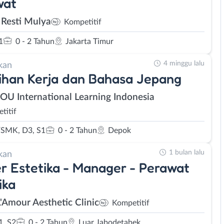
wat
 Resti Mulya
Kompetitif
1
0 - 2 Tahun
Jakarta Timur
4 minggu lalu
kan
ihan Kerja dan Bahasa Jepang
SOU International Learning Indonesia
titif
SMK, D3, S1
0 - 2 Tahun
Depok
1 bulan lalu
kan
r Estetika - Manager - Perawat
ika
'Amour Aesthetic Clinic
Kompetitif
1, S2
0 - 2 Tahun
Luar Jabodetabek