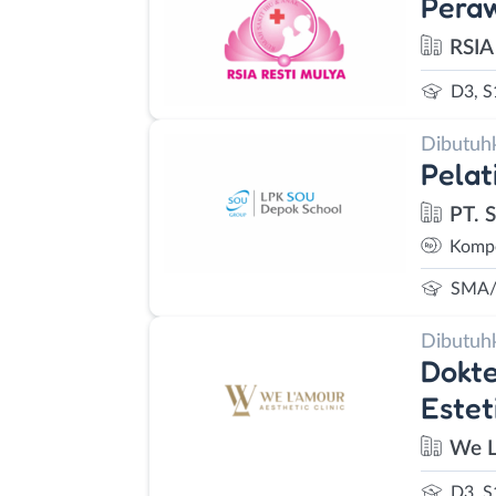
Pera
RSIA
D3, S
Dibutuh
Pelat
PT. 
Kompe
SMA/
Dibutuh
Dokte
Estet
We L
D3, S