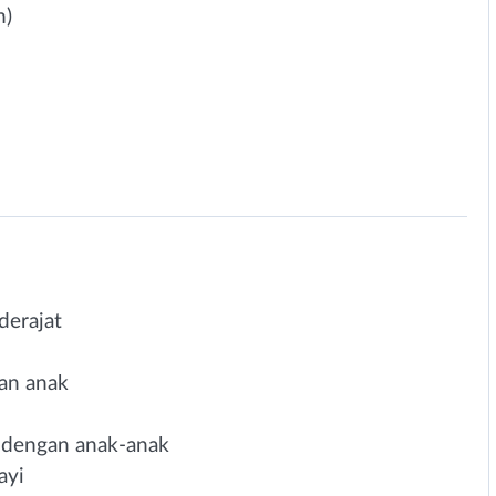
m)
erajat
an anak
i dengan anak-anak
ayi