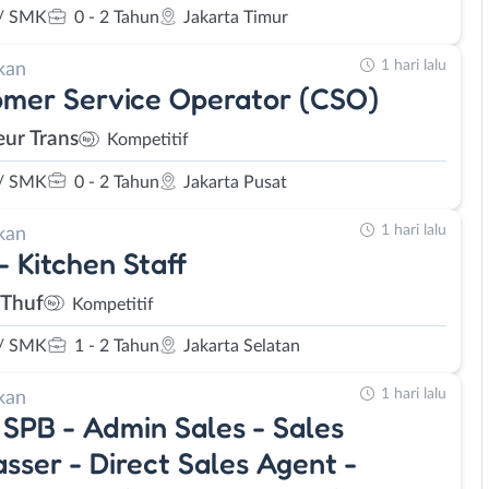
/ SMK
0 - 2 Tahun
Jakarta Timur
1 hari lalu
kan
mer Service Operator (CSO)
eur Trans
Kompetitif
/ SMK
0 - 2 Tahun
Jakarta Pusat
1 hari lalu
kan
- Kitchen Staff
iThuf
Kompetitif
/ SMK
1 - 2 Tahun
Jakarta Selatan
1 hari lalu
kan
SPB - Admin Sales - Sales
sser - Direct Sales Agent -