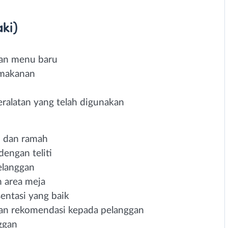
ki)
an menu baru
makanan
alatan yang telah digunakan
n dan ramah
engan teliti
elanggan
 area meja
entasi yang baik
n rekomendasi kepada pelanggan
ggan