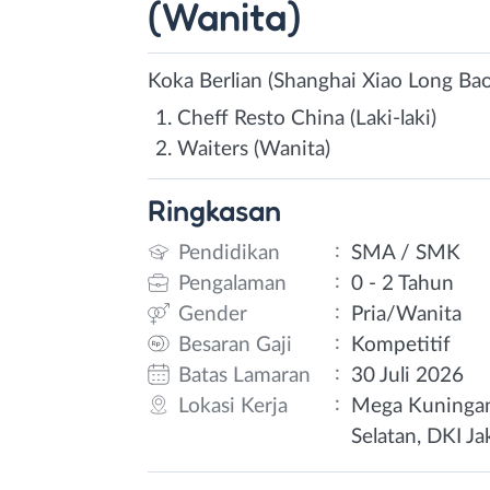
(Wanita)
Koka Berlian (Shanghai Xiao Long Ba
Cheff Resto China (Laki-laki)
Waiters (Wanita)
Ringkasan
:
Pendidikan
SMA / SMK
:
Pengalaman
0 - 2 Tahun
:
Gender
Pria/Wanita
:
Besaran Gaji
Kompetitif
:
Batas Lamaran
30 Juli 2026
:
Lokasi Kerja
Mega Kuningan 
Selatan, DKI Ja