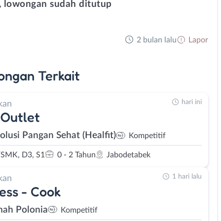
 lowongan sudah ditutup
2 bulan lalu
Lapor
ongan
Terkait
hari ini
kan
Outlet
olusi Pangan Sehat (Healfit)
Kompetitif
SMK, D3, S1
0 - 2 Tahun
Jabodetabek
1 hari lalu
kan
ess - Cook
ah Polonia
Kompetitif