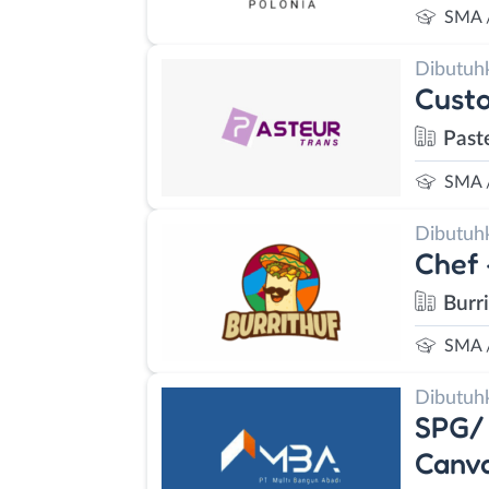
SMA 
Dibutuh
Custo
Past
SMA 
Dibutuh
Chef 
Burr
SMA 
Dibutuh
SPG/ 
Canva