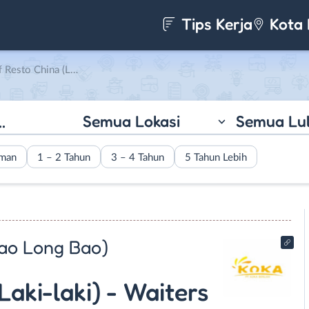
Tips Kerja
Kota 
nita) di Koka Berlian (Shanghai Xiao Long Bao)
Semua Lokasi
Semua Lu
aman
1 – 2 Tahun
3 – 4 Tahun
5 Tahun Lebih
iao Long Bao)
Laki-laki) - Waiters