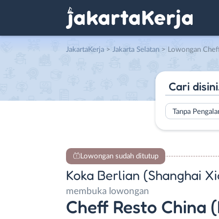
JakartaKerja
>
Jakarta Selatan
> Lowongan Cheff Resto China (Laki-laki) – Waiters (Wa
Tanpa Pengal
Lowongan sudah ditutup
Koka Berlian (Shanghai X
membuka lowongan
Cheff Resto China (