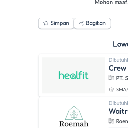
Mohon maaf,
Simpan
Bagikan
Low
Dibutuh
Crew 
PT. S
SMA/
Dibutuh
Waitr
Roem