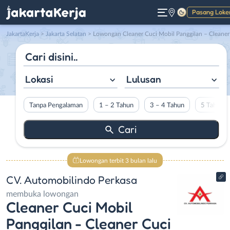
Pasang Loke
Gelap
JakartaKerja
>
Jakarta Selatan
> Lowongan Cleaner Cuci Mobil Panggilan – Cleaner Cuci Mobil di CV. Automobilindo Perkas
Lokasi
Lulusan
Tanpa Pengalaman
1 – 2 Tahun
3 – 4 Tahun
5 Tahun L
Lowongan terbit 3 bulan lalu
CV. Automobilindo Perkasa
membuka lowongan
Cleaner Cuci Mobil
Panggilan - Cleaner Cuci