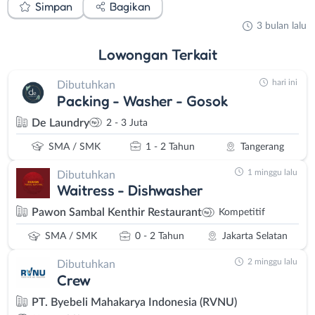
Simpan
Bagikan
3 bulan lalu
Lowongan
Terkait
hari ini
Dibutuhkan
Packing - Washer - Gosok
De Laundry
2 - 3 Juta
SMA / SMK
1 - 2 Tahun
Tangerang
1 minggu lalu
Dibutuhkan
Waitress - Dishwasher
Pawon Sambal Kenthir Restaurant
Kompetitif
SMA / SMK
0 - 2 Tahun
Jakarta Selatan
2 minggu lalu
Dibutuhkan
Crew
PT. Byebeli Mahakarya Indonesia (RVNU)