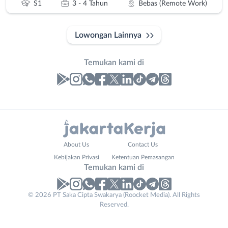
S1
3 - 4 Tahun
Bebas (Remote Work)
Lowongan Lainnya
Temukan kami di
Laporan
Lowongan
Administrasi
Bebas
Nama
About Us
Contact Us
Ahli
(Remote
Lengkap
*
Kebijakan Privasi
Ketentuan Pemasangan
Gizi
Work)
Temukan kami di
Ahli
Bekasi
Kecantikan
Bogor
© 2026 PT Saka Cipta Swakarya (Roocket Media). All Rights
No. Telp /
Analis
Depok
Reserved.
Email
WhatsApp
*
*
/
Jakarta
Peneliti
Barat