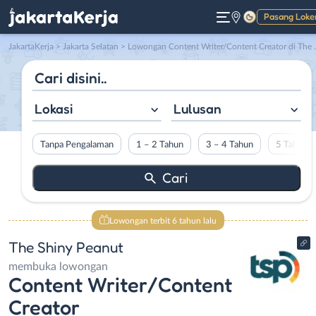
Pasang Loke
Gelap
JakartaKerja
>
Jakarta Selatan
> Lowongan Content Writer/Content Creator di The Shiny Peanut
Lokasi
Lulusan
Tanpa Pengalaman
1 – 2 Tahun
3 – 4 Tahun
5 Tahun L
Lowongan terbit 6 tahun lalu
The Shiny Peanut
membuka lowongan
Content Writer/Content
Creator