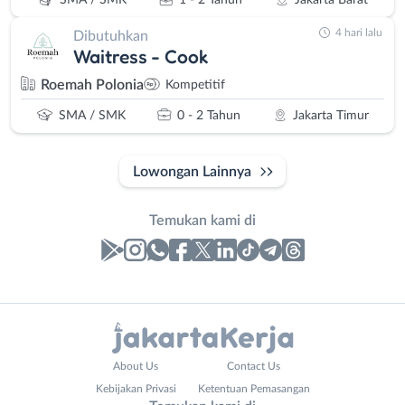
SMA / SMK
1 - 2 Tahun
Jakarta Barat
4 hari lalu
Dibutuhkan
Waitress - Cook
Roemah Polonia
Kompetitif
SMA / SMK
0 - 2 Tahun
Jakarta Timur
Lowongan Lainnya
Temukan kami di
Laporan
Lowongan
Administrasi
Bebas
Nama
About Us
Contact Us
Ahli
(Remote
Lengkap
*
Kebijakan Privasi
Ketentuan Pemasangan
Gizi
Work)