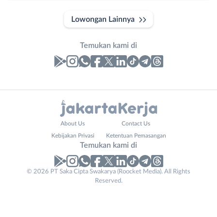
Lowongan Lainnya
Temukan kami di
Laporan
Lowongan
Administrasi
Bebas
Nama
About Us
Contact Us
Ahli
(Remote
Lengkap
*
Kebijakan Privasi
Ketentuan Pemasangan
Gizi
Work)
Temukan kami di
Ahli
Bekasi
Kecantikan
Bogor
© 2026 PT Saka Cipta Swakarya (Roocket Media). All Rights
No. Telp /
Analis
Depok
Reserved.
Email
WhatsApp
*
*
/
Jakarta
Peneliti
Barat
Kirim kode
Animator
Jakarta