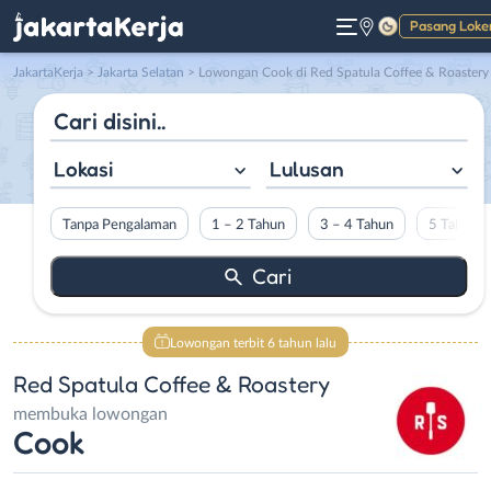
Pasang Loke
Gelap
JakartaKerja
>
Jakarta Selatan
> Lowongan Cook di Red Spatula Coffee & Roastery
Lokasi
Lulusan
Tanpa Pengalaman
1 – 2 Tahun
3 – 4 Tahun
5 Tahun L
Lowongan terbit 6 tahun lalu
Red Spatula Coffee & Roastery
membuka lowongan
Cook