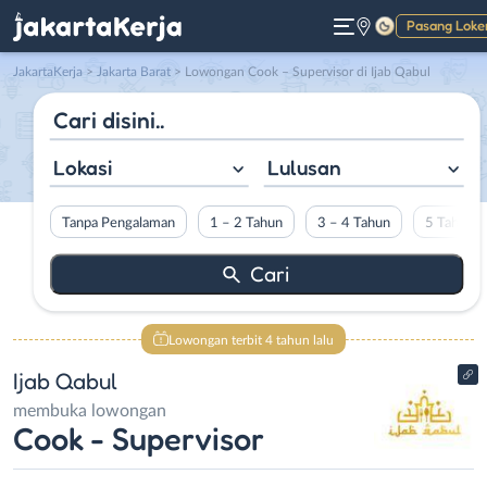
Pasang Loke
Gelap
JakartaKerja
>
Jakarta Barat
> Lowongan Cook – Supervisor di Ijab Qabul
Lokasi
Lulusan
Tanpa Pengalaman
1 – 2 Tahun
3 – 4 Tahun
5 Tahun L
Lowongan terbit 4 tahun lalu
Ijab Qabul
membuka lowongan
Cook - Supervisor