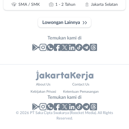
SMA / SMK
1 - 2 Tahun
Jakarta Selatan
Lowongan Lainnya
Temukan kami di
Laporan
Lowongan
Administrasi
Bebas
Nama
About Us
Contact Us
Ahli
(Remote
Lengkap
*
Kebijakan Privasi
Ketentuan Pemasangan
Gizi
Work)
Temukan kami di
Ahli
Bekasi
Kecantikan
Bogor
© 2026 PT Saka Cipta Swakarya (Roocket Media). All Rights
No. Telp /
Analis
Depok
Reserved.
Email
WhatsApp
*
*
/
Jakarta