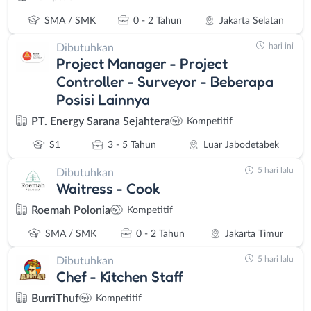
SMA / SMK
0 - 2 Tahun
Jakarta Selatan
hari ini
Dibutuhkan
Project Manager - Project
Controller - Surveyor - Beberapa
Posisi Lainnya
PT. Energy Sarana Sejahtera
Kompetitif
S1
3 - 5 Tahun
Luar Jabodetabek
5 hari lalu
Dibutuhkan
Waitress - Cook
Roemah Polonia
Kompetitif
SMA / SMK
0 - 2 Tahun
Jakarta Timur
5 hari lalu
Dibutuhkan
Chef - Kitchen Staff
BurriThuf
Kompetitif