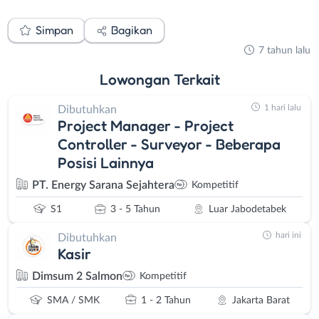
Simpan
Bagikan
7 tahun lalu
Lowongan
Terkait
1 hari lalu
Dibutuhkan
Project Manager - Project
Controller - Surveyor - Beberapa
Posisi Lainnya
PT. Energy Sarana Sejahtera
Kompetitif
S1
3 - 5 Tahun
Luar Jabodetabek
hari ini
Dibutuhkan
Kasir
Dimsum 2 Salmon
Kompetitif
SMA / SMK
1 - 2 Tahun
Jakarta Barat