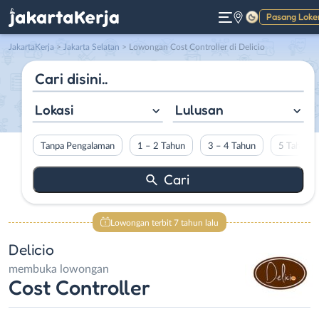
Pasang Loke
Gelap
JakartaKerja
>
Jakarta Selatan
> Lowongan Cost Controller di Delicio
Lokasi
Lulusan
Tanpa Pengalaman
1 – 2 Tahun
3 – 4 Tahun
5 Tahun L
Lowongan terbit 7 tahun lalu
Delicio
membuka lowongan
Cost Controller