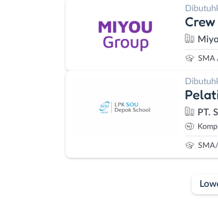
Dibutuh
Crew 
Miyo
SMA 
Dibutuh
Pelat
PT. 
Kompe
SMA/
Low