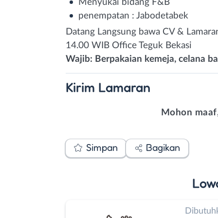
Menyukai bidang F&B
penempatan : Jabodetabek
Datang Langsung bawa CV & Lamaran 
14.00 WIB Office Teguk Bekasi
Wajib: Berpakaian kemeja, celana b
Kirim
Lamaran
Mohon maaf,
Simpan
Bagikan
Low
Dibutuh