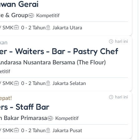
awan Gerai
e & Group
Kompetitif
/ SMK
0 - 2 Tahun
Jakarta Utara
hari ini
kan
er - Waiters - Bar - Pastry Chef
Andarasa Nusantara Bersama (The Flour)
titif
/ SMK
0 - 2 Tahun
Jakarta Selatan
hari ini
epat!
rs - Staff Bar
 Bakar Primarasa
Kompetitif
/ SMK
0 - 2 Tahun
Jakarta Pusat