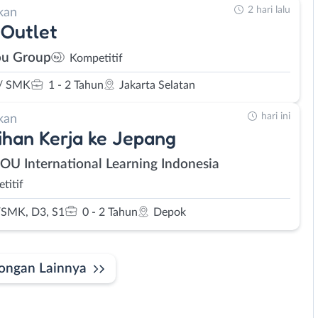
2 hari lalu
kan
Outlet
u Group
Kompetitif
/ SMK
1 - 2 Tahun
Jakarta Selatan
hari ini
kan
ihan Kerja ke Jepang
SOU International Learning Indonesia
titif
SMK, D3, S1
0 - 2 Tahun
Depok
ongan Lainnya