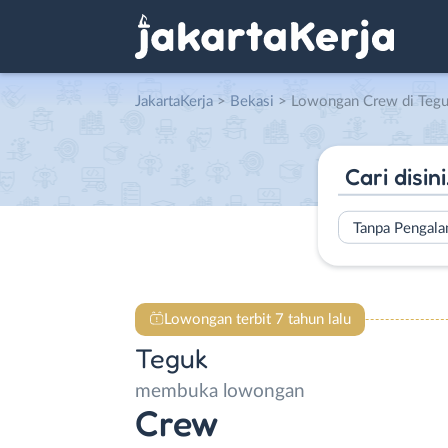
JakartaKerja
>
Bekasi
> Lowongan Crew di Teg
Tanpa Pengal
Lowongan terbit 7 tahun lalu
Teguk
membuka lowongan
Crew