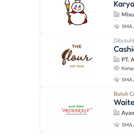
Kary
Mixu
SMA 
Dibutuh
Cashi
PT. 
Kompe
SMA 
Butuh C
Waite
Ayam
SMA 