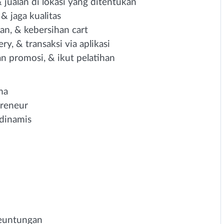
jualan di lokasi yang ditentukan
 jaga kualitas
an, & kebersihan cart
y, & transaksi via aplikasi
an promosi, & ikut pelatihan
ma
preneur
 dinamis
Keuntungan