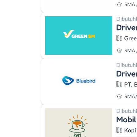
SMA 
Dibutuh
Drive
Gree
SMA 
Dibutuh
Drive
PT. 
SMA/
Dibutuh
Mobil
Kopi