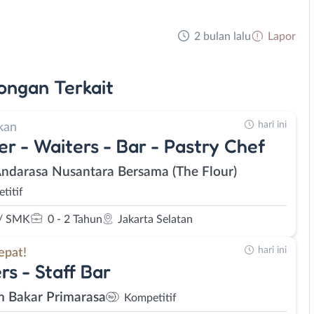
2 bulan lalu
Lapor
ongan
Terkait
hari ini
kan
er - Waiters - Bar - Pastry Chef
Andarasa Nusantara Bersama (The Flour)
titif
/ SMK
0 - 2 Tahun
Jakarta Selatan
hari ini
epat!
rs - Staff Bar
 Bakar Primarasa
Kompetitif