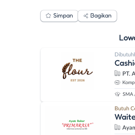
Simpan
Bagikan
Low
Dibutuh
Cashi
PT. 
Kompe
SMA 
Butuh C
Waite
Ayam