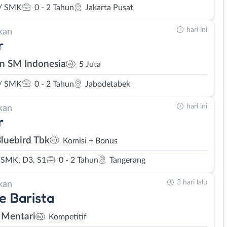
/ SMK
0 - 2 Tahun
Jakarta Pusat
hari ini
kan
r
n SM Indonesia
5 Juta
/ SMK
0 - 2 Tahun
Jabodetabek
hari ini
kan
r
Bluebird Tbk
Komisi + Bonus
SMK, D3, S1
0 - 2 Tahun
Tangerang
3 hari lalu
kan
e Barista
 Mentari
Kompetitif