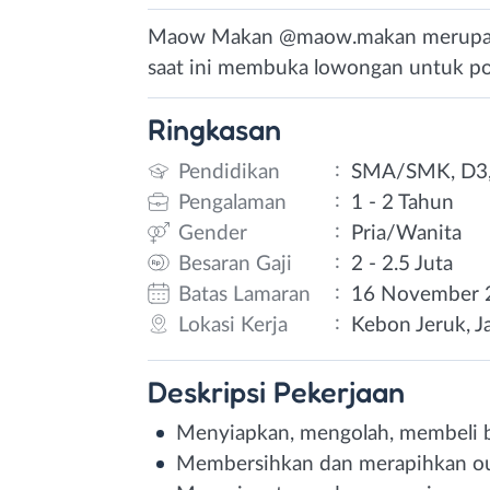
Maow Makan @maow.makan merupaka
saat ini membuka lowongan untuk pos
Ringkasan
:
Pendidikan
SMA/SMK, D3,
:
Pengalaman
1 - 2 Tahun
:
Gender
Pria/Wanita
:
Besaran Gaji
2 - 2.5 Juta
:
Batas Lamaran
16 November 
:
Lokasi Kerja
Kebon Jeruk, Ja
Deskripsi
Pekerjaan
Menyiapkan, mengolah, membeli 
Membersihkan dan merapihkan ou