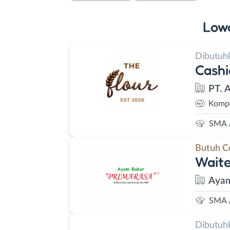
Low
Dibutuh
Cashi
PT. 
Kompe
SMA 
Butuh C
Waite
Ayam
SMA 
Dibutuh