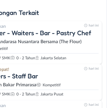
ongan
Terkait
hari ini
kan
er - Waiters - Bar - Pastry Chef
Andarasa Nusantara Bersama (The Flour)
titif
/ SMK
0 - 2 Tahun
Jakarta Selatan
hari ini
epat!
rs - Staff Bar
 Bakar Primarasa
Kompetitif
/ SMK
0 - 2 Tahun
Jakarta Pusat
hari ini
kan