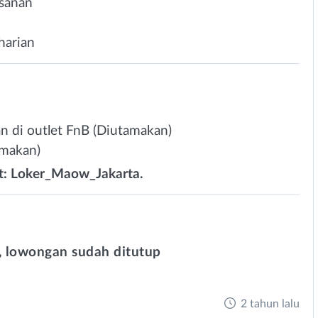
sanan
harian
 di outlet FnB (Diutamakan)
amakan)
t: Loker_Maow_Jakarta.
 lowongan sudah ditutup
2 tahun lalu