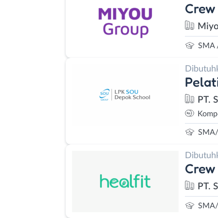
Crew 
Miyo
SMA 
Dibutuh
Pelat
PT. 
Kompe
SMA/
Dibutuh
Crew 
PT. S
SMA/