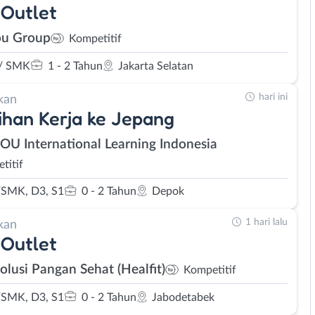
Outlet
u Group
Kompetitif
/ SMK
1 - 2 Tahun
Jakarta Selatan
hari ini
kan
ihan Kerja ke Jepang
SOU International Learning Indonesia
titif
SMK, D3, S1
0 - 2 Tahun
Depok
1 hari lalu
kan
Outlet
olusi Pangan Sehat (Healfit)
Kompetitif
SMK, D3, S1
0 - 2 Tahun
Jabodetabek