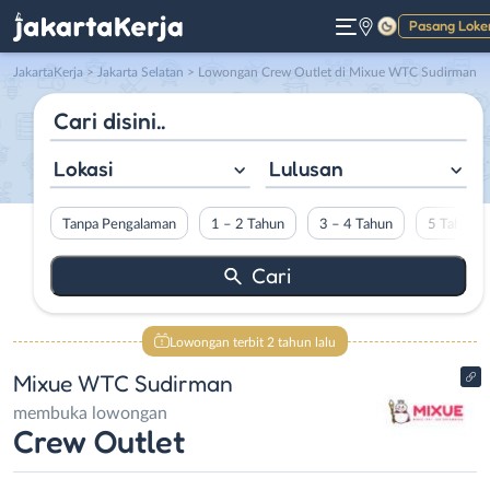
Pasang Loke
Gelap
JakartaKerja
>
Jakarta Selatan
> Lowongan Crew Outlet di Mixue WTC Sudirman
Lokasi
Lulusan
Tanpa Pengalaman
1 – 2 Tahun
3 – 4 Tahun
5 Tahun L
Lowongan terbit 2 tahun lalu
Mixue WTC Sudirman
membuka lowongan
Crew Outlet