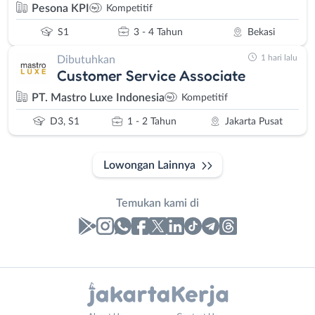
Pesona KPI
Kompetitif
S1
3 - 4 Tahun
Bekasi
1 hari lalu
Dibutuhkan
Customer Service Associate
PT. Mastro Luxe Indonesia
Kompetitif
D3, S1
1 - 2 Tahun
Jakarta Pusat
Lowongan Lainnya
Temukan kami di
Laporan
Lowongan
Administrasi
Bebas
Nama