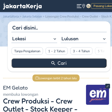
Pasang Loke
Gelap
JakartaKerja
>
Jakarta Selatan
> Lowongan Crew Produksi – Crew Outlet – Stock Keeper – Pastry Commis Gelato di EM Gelato
Lokasi
Lulusan
Tanpa Pengalaman
1 – 2 Tahun
3 – 4 Tahun
5 Tahun L
Lowongan terbit 2 tahun lalu
EM Gelato
membuka lowongan
Crew Produksi - Crew
Outlet - Stock Keeper -