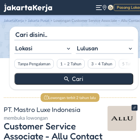
Pasang Loke
Gelap
JakartaKerja
>
Jakarta Pusat
> Lowongan Customer Service Associate – Allu Contact Response di PT. Mastro Luxe Indonesi
Lokasi
Lulusan
Tanpa Pengalaman
1 – 2 Tahun
3 – 4 Tahun
5 Tahun L
Lowongan terbit 2 tahun lalu
PT. Mastro Luxe Indonesia
membuka lowongan
Customer Service
Associate - Allu Contact