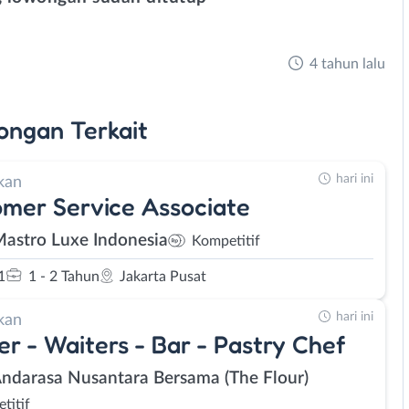
4 tahun lalu
ongan
Terkait
hari ini
kan
mer Service Associate
Mastro Luxe Indonesia
Kompetitif
1
1 - 2 Tahun
Jakarta Pusat
hari ini
kan
er - Waiters - Bar - Pastry Chef
Andarasa Nusantara Bersama (The Flour)
titif