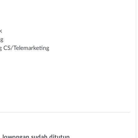
k
ng
g CS/Telemarketing
 lowongan sudah ditutup