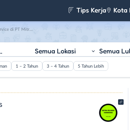
Tips Kerja
Kota 
itra Selindo Harmonis
Semua Lokasi
Semua Lu
aman
1 – 2 Tahun
3 – 4 Tahun
5 Tahun Lebih
s