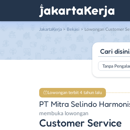
JakartaKerja
>
Bekasi
> Lowongan Customer Service di PT M
Tanpa Pengal
Lowongan terbit 4 tahun lalu
PT Mitra Selindo Harmoni
membuka lowongan
Customer Service