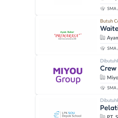
SMA 
Butuh C
Waite
Ayam
SMA 
Dibutuh
Crew 
Miyo
SMA 
Dibutuh
Pelat
PT. 