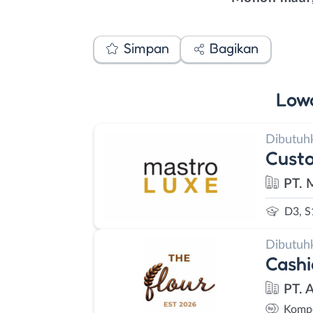
Simpan
Bagikan
Low
Dibutuh
Custo
PT. 
D3, S
Dibutuh
Cashi
PT. 
Kompe