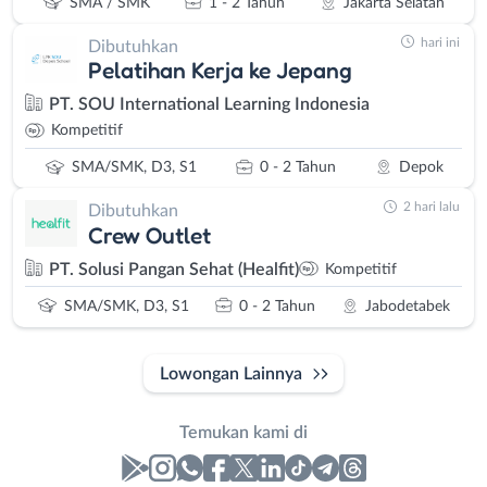
SMA / SMK
1 - 2 Tahun
Jakarta Selatan
hari ini
Dibutuhkan
Pelatihan Kerja ke Jepang
PT. SOU International Learning Indonesia
Kompetitif
SMA/SMK, D3, S1
0 - 2 Tahun
Depok
2 hari lalu
Dibutuhkan
Crew Outlet
PT. Solusi Pangan Sehat (Healfit)
Kompetitif
SMA/SMK, D3, S1
0 - 2 Tahun
Jabodetabek
Lowongan Lainnya
Temukan kami di