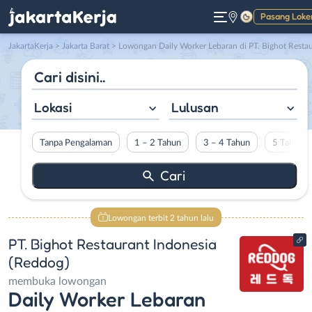
Pasang Loke
Gelap
JakartaKerja
>
Jakarta Barat
> Lowongan Daily Worker Lebaran di PT. Bighot Restaurant Indonesia (Reddog
Lokasi
Lulusan
Tanpa Pengalaman
1 – 2 Tahun
3 – 4 Tahun
5 Tahun L
Lowongan terbit 2 tahun lalu
PT. Bighot Restaurant Indonesia
(Reddog)
membuka lowongan
Daily Worker Lebaran