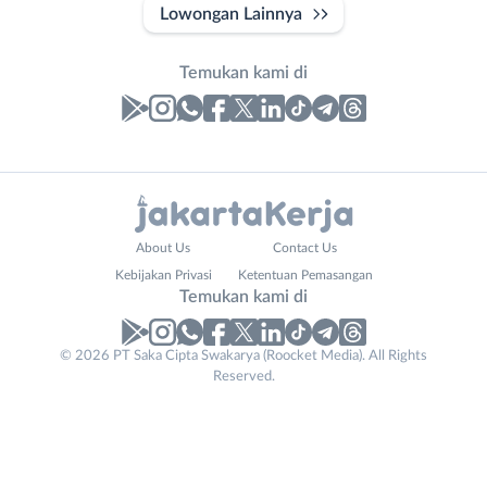
Lowongan Lainnya
Temukan kami di
Laporan
Lowongan
Administrasi
Bebas
Email
Nama
*
About Us
Contact Us
Ahli
(Remote
Lengkap
*
Kebijakan Privasi
Ketentuan Pemasangan
Gizi
Work)
Temukan kami di
Ahli
Bekasi
Kecantikan
Bogor
© 2026 PT Saka Cipta Swakarya (Roocket Media). All Rights
No. Telp /
Analis
Depok
Reserved.
Email
WhatsApp
*
*
/
Jakarta
Peneliti
Barat
Kirim kode
Animator
Jakarta
Apoteker
Pusat