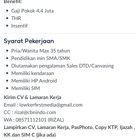
Benefit:
Gaji Pokok 4,4 Juta
THR
Insentif
Syarat
Pekerjaan
Pria/Wanita Max 35 tahun
Pendidikan min SMA/SMK
Diutamakan pengalaman Sales DTD/Canvasing
Memiliki kendaraan
Memiliki HP Android
Memiliki SIM
Kirim CV & Lamaran Kerja
Email :
lowkerfirstmedia@gmail.com
CC :
rizal@cbnindo.com
WA : 08571112101 (RIZAL)
Lampirkan CV, Lamaran Kerja, PasPhoto, Copy KTP, Ijazah ,
KK dan SIM C (jika ada)