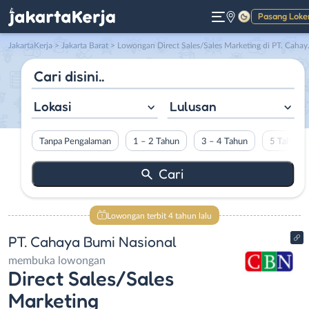
Pasang Loke
Gelap
JakartaKerja
>
Jakarta Barat
> Lowongan Direct Sales/Sales Marketing di PT. Cahaya Bumi Nasional
Lokasi
Lulusan
Tanpa Pengalaman
1 – 2 Tahun
3 – 4 Tahun
5 Tahun L
Lowongan terbit 4 tahun lalu
PT. Cahaya Bumi Nasional
membuka lowongan
Direct Sales/Sales
Marketing