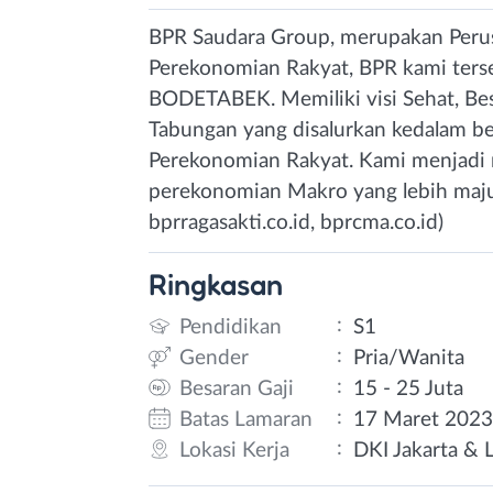
BPR Saudara Group, merupakan Per
Perekonomian Rakyat, BPR kami terse
BODETABEK. Memiliki visi Sehat, Be
Tabungan yang disalurkan kedalam be
Perekonomian Rakyat. Kami menjadi
perekonomian Makro yang lebih maju d
bprragasakti.co.id, bprcma.co.id)
Ringkasan
:
Pendidikan
S1
:
Gender
Pria/Wanita
:
Besaran Gaji
15 - 25 Juta
:
Batas Lamaran
17 Maret 202
:
Lokasi Kerja
DKI Jakarta & 