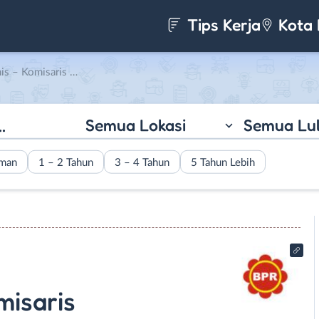
Tips Kerja
Kota 
s di BPR Saudara Group
Semua Lokasi
Semua Lu
aman
1 – 2 Tahun
3 – 4 Tahun
5 Tahun Lebih
misaris