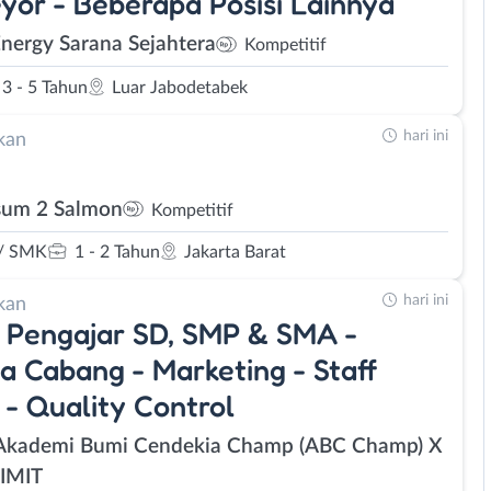
yor - Beberapa Posisi Lainnya
Energy Sarana Sejahtera
Kompetitif
3 - 5 Tahun
Luar Jabodetabek
hari ini
kan
um 2 Salmon
Kompetitif
/ SMK
1 - 2 Tahun
Jakarta Barat
hari ini
kan
 Pengajar SD, SMP & SMA -
a Cabang - Marketing - Staff
 - Quality Control
Akademi Bumi Cendekia Champ (ABC Champ) X
IMIT