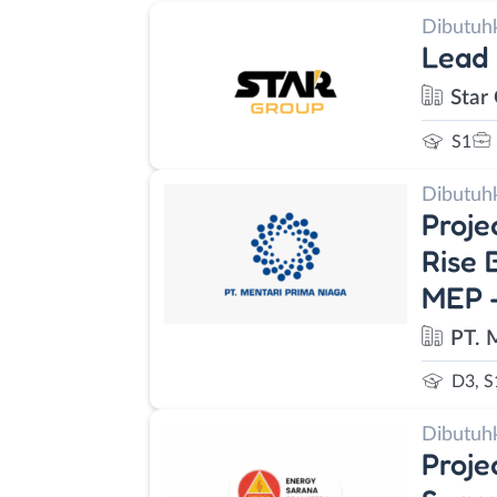
Dibutuh
Lead
Star
S1
Dibutuh
Proje
Rise 
MEP -
PT. 
D3, S
Dibutuh
Proje