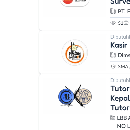
Surve
PT. 
S1
Dibutuh
Kasir
Dims
SMA 
Dibutuh
Tutor
Kepal
Tutor
LBB 
NO L