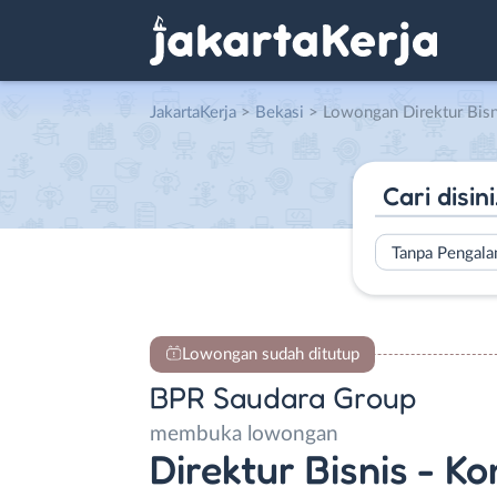
JakartaKerja
>
Bekasi
> Lowongan Direktur Bisnis – Komisari
Tanpa Pengal
Lowongan sudah ditutup
BPR Saudara Group
membuka lowongan
Direktur Bisnis - Ko