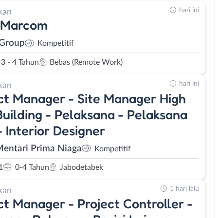
hari ini
kan
 Marcom
 Group
Kompetitif
3 - 4 Tahun
Bebas (Remote Work)
hari ini
kan
ct Manager - Site Manager High
Building - Pelaksana - Pelaksana
 Interior Designer
Mentari Prima Niaga
Kompetitif
1
0-4 Tahun
Jabodetabek
1 hari lalu
kan
ct Manager - Project Controller -