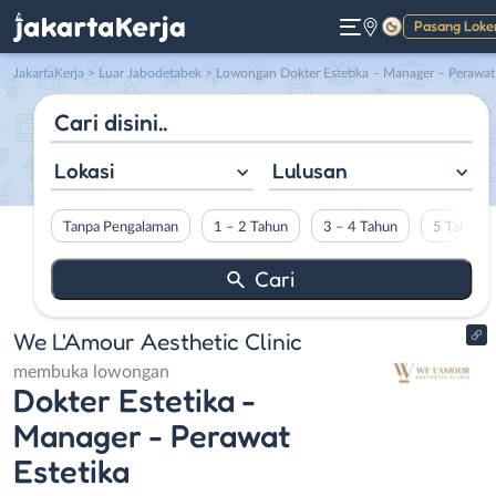
Pasang Loke
Gelap
JakartaKerja
>
Luar Jabodetabek
> Lowongan Dokter Estetika – Manager – Perawat Estetika di We L’Amour Aesthetic Clini
Lokasi
Lulusan
Tanpa Pengalaman
1 – 2 Tahun
3 – 4 Tahun
5 Tahun L
We L'Amour Aesthetic Clinic
membuka lowongan
Dokter Estetika -
Manager - Perawat
Estetika