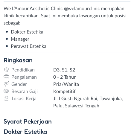
We L’Amour Aesthetic Clinic @welamourclinic merupakan
klinik kecantikan. Saat ini membuka lowongan untuk posisi
sebagai:
Dokter Estetika
Manager
Perawat Estetika
Ringkasan
:
Pendidikan
D3, S1, S2
:
Pengalaman
0 - 2 Tahun
:
Gender
Pria/Wanita
:
Besaran Gaji
Kompetitif
:
Lokasi Kerja
Jl. I Gusti Ngurah Rai, Tawanjuka,
Palu, Sulawesi Tengah
Syarat
Pekerjaan
Dokter Estetika