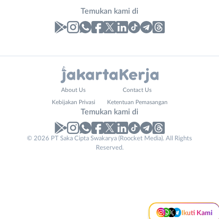
Temukan kami di
Laporan
Lowongan
Administrasi
Bebas
Nama
About Us
Contact Us
Ahli
(Remote
Lengkap
*
Kebijakan Privasi
Ketentuan Pemasangan
Gizi
Work)
Temukan kami di
Ahli
Bekasi
Instagram
WhatsApp
Kecantikan
Bogor
© 2026 PT Saka Cipta Swakarya (Roocket Media). All Rights
No. Telp /
Analis
Depok
Reserved.
X - Twitter
Telegram
Email
WhatsApp
*
*
/
Jakarta
Peneliti
Barat
Kirim kode
Kanal Lainnya..
Animator
Jakarta
Apoteker
Pusat
Contact
Arsitek
Jakarta
Tidak
Email
*
Ikuti Kami
Asisten
Selatan
bisa