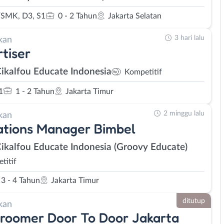
SMK, D3, S1
0 - 2 Tahun
Jakarta Selatan
3 hari lalu
kan
tiser
Cikalfou Educate Indonesia
Kompetitif
1
1 - 2 Tahun
Jakarta Timur
2 minggu lalu
kan
tions Manager Bimbel
Cikalfou Educate Indonesia (Groovy Educate)
titif
3 - 4 Tahun
Jakarta Timur
ditutup
kan
roomer Door To Door Jakarta