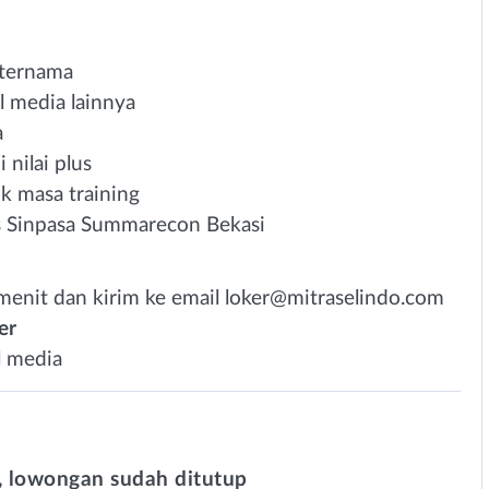
 ternama
l media lainnya
a
 nilai plus
k masa training
is Sinpasa Summarecon Bekasi
menit dan kirim ke email
loker@mitraselindo.com
er
l media
 lowongan sudah ditutup