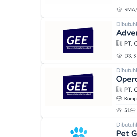
SMA/
Dibutuh
Adver
PT. 
D3, S
Dibutuh
Opera
PT. 
Kompe
S1
Dibutuh
Pet G