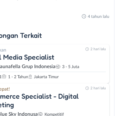
4 tahun lalu
ongan
Terkait
2 hari lalu
kan
l Media Specialist
Faunafella Grup Indonesia
3 - 5 Juta
1
1 - 2 Tahun
Jakarta Timur
2 hari lalu
epat!
erce Specialist - Digital
ting
Blue Sky Indonusa
Kompetitif