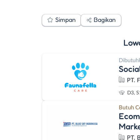
Simpan
Bagikan
Low
Dibutuh
Socia
PT. 
D3, S
Butuh C
Ecomm
Marke
PT. 