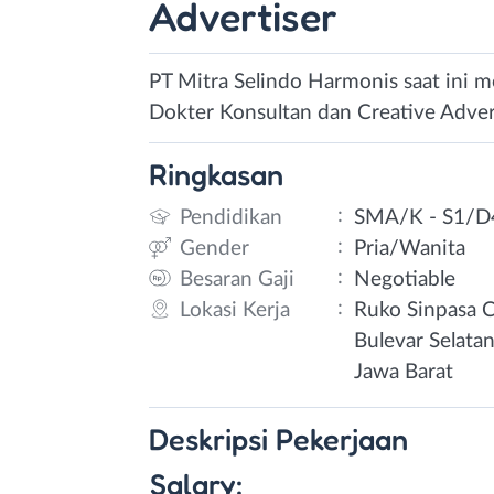
Advertiser
PT Mitra Selindo Harmonis saat ini 
Dokter Konsultan dan Creative Advert
Ringkasan
:
Pendidikan
SMA/K - S1/D
:
Gender
Pria/Wanita
:
Besaran Gaji
Negotiable
:
Lokasi Kerja
Ruko Sinpasa 
Bulevar Selata
Jawa Barat
Deskripsi
Pekerjaan
Salary: