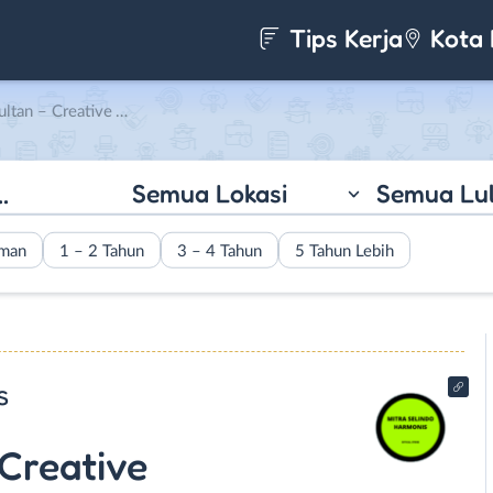
Tips Kerja
Kota 
r di PT Mitra Selindo Harmonis
Semua Lokasi
Semua Lu
aman
1 – 2 Tahun
3 – 4 Tahun
5 Tahun Lebih
s
 Creative