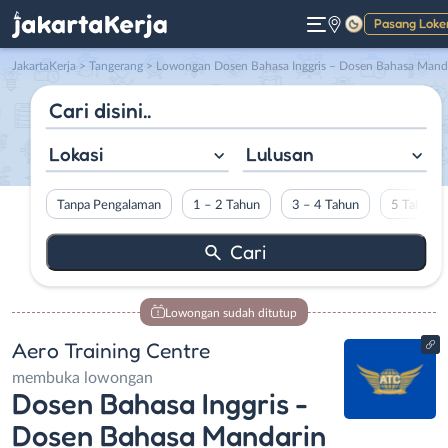
Pasang Loke
Gelap
JakartaKerja
>
Tangerang
> Lowongan Dosen Bahasa Inggris – Dosen Bahasa Mandarin di Aero Training Centre
Lokasi
Lulusan
Tanpa Pengalaman
1 – 2 Tahun
3 – 4 Tahun
5 Tahun L
Lowongan sudah ditutup
Aero Training Centre
membuka lowongan
Dosen Bahasa Inggris -
Dosen Bahasa Mandarin