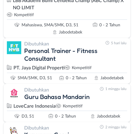
LBB Akademi Bumi Cendekia Champ (ABC Champ) X
NO LIMIT
Kompetitif
Mahasiswa, SMA/SMK, D3, S1
0 - 2 Tahun
Jabodetabek
5 hari lalu
Dibutuhkan
Personal Trainer - Fitness
Consultant
PT. Jaya Digital Properti
Kompetitif
SMA/SMK, D3, S1
0 - 2 Tahun
Jabodetabek
1 minggu lalu
Dibutuhkan
Guru Bahasa Mandarin
LoveCare Indonesia
Kompetitif
D3, S1
0 - 2 Tahun
Jabodetabek
2 minggu lalu
Dibutuhkan