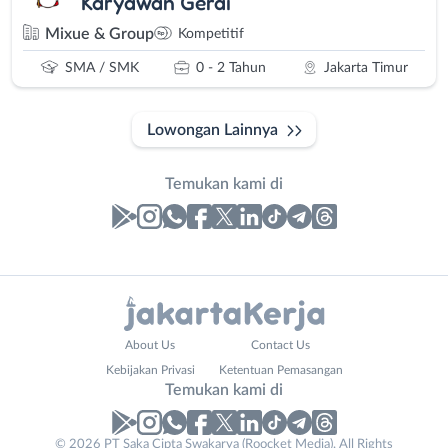
Karyawan Gerai
Mixue & Group
Kompetitif
SMA / SMK
0 - 2 Tahun
Jakarta Timur
Lowongan Lainnya
Temukan kami di
Laporan
Lowongan
Administrasi
Bebas
Nama
About Us
Contact Us
Ahli
(Remote
Lengkap
*
Kebijakan Privasi
Ketentuan Pemasangan
Gizi
Work)
Temukan kami di
Ahli
Bekasi
Kecantikan
Bogor
© 2026 PT Saka Cipta Swakarya (Roocket Media). All Rights