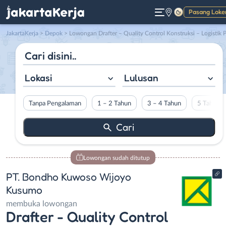
Pasang Loke
Gelap
JakartaKerja
>
Depok
> Lowongan Drafter – Quality Control Konstruksi – Logistik Proyek di PT. Bondho Kuwoso Wijoyo Kusum
Lokasi
Lulusan
Tanpa Pengalaman
1 – 2 Tahun
3 – 4 Tahun
5 Tahun L
Lowongan sudah ditutup
PT. Bondho Kuwoso Wijoyo
Kusumo
membuka lowongan
Drafter - Quality Control