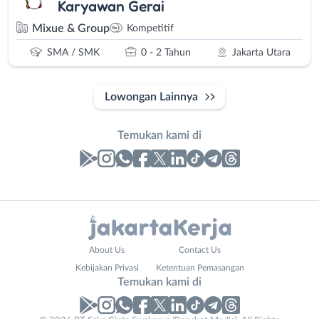
Karyawan Gerai
Mixue & Group
Kompetitif
SMA / SMK
0 - 2 Tahun
Jakarta Utara
Lowongan Lainnya
Temukan kami di
Laporan
Lowongan
Administrasi
Bebas
Nama
About Us
Contact Us
Ahli
(Remote
Lengkap
*
Kebijakan Privasi
Ketentuan Pemasangan
Gizi
Work)
Temukan kami di
Ahli
Bekasi
Kecantikan
Bogor