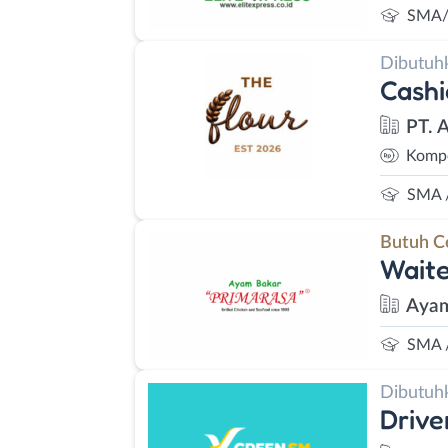
SMA/
Dibutuh
Cashi
PT. 
Kompe
SMA 
Butuh C
Waite
Ayam
SMA 
Dibutuh
Drive