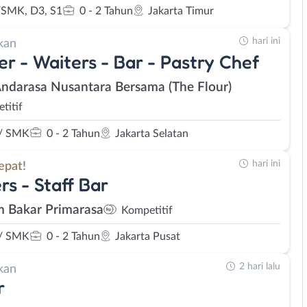
SMK, D3, S1
0 - 2 Tahun
Jakarta Timur
hari ini
kan
er - Waiters - Bar - Pastry Chef
Andarasa Nusantara Bersama (The Flour)
titif
/ SMK
0 - 2 Tahun
Jakarta Selatan
hari ini
epat!
rs - Staff Bar
 Bakar Primarasa
Kompetitif
/ SMK
0 - 2 Tahun
Jakarta Pusat
2 hari lalu
kan
r