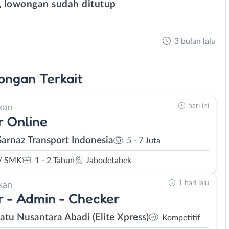
 lowongan sudah ditutup
3 bulan lalu
ongan
Terkait
hari ini
kan
r Online
Sarnaz Transport Indonesia
5 - 7 Juta
/ SMK
1 - 2 Tahun
Jabodetabek
1 hari lalu
kan
r - Admin - Checker
Satu Nusantara Abadi (Elite Xpress)
Kompetitif