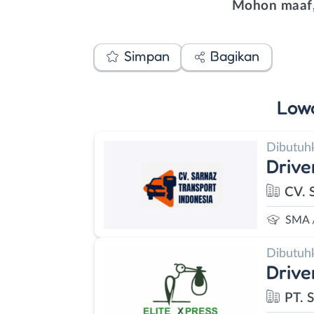
Mohon maaf,
Simpan
Bagikan
Low
Dibutuh
Drive
CV. 
SMA 
Dibutuh
Drive
PT. 