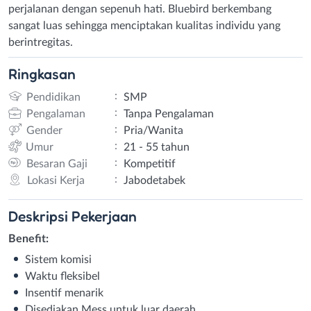
perjalanan dengan sepenuh hati. Bluebird berkembang
sangat luas sehingga menciptakan kualitas individu yang
berintregitas.
Ringkasan
:
Pendidikan
SMP
:
Pengalaman
Tanpa Pengalaman
:
Gender
Pria/Wanita
:
Umur
21 - 55 tahun
:
Besaran Gaji
Kompetitif
:
Lokasi Kerja
Jabodetabek
Deskripsi
Pekerjaan
Benefit:
Sistem komisi
Waktu fleksibel
Insentif menarik
Disediakan Mess untuk luar daerah