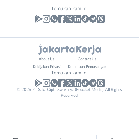
Temukan kami di
Laporan
Lowongan
Administrasi
Bebas
Nama
About Us
Contact Us
Ahli
(Remote
Lengkap
*
Kebijakan Privasi
Ketentuan Pemasangan
Gizi
Work)
Temukan kami di
Ahli
Bekasi
Kecantikan
Bogor
© 2026 PT Saka Cipta Swakarya (Roocket Media). All Rights
Contact
No. Telp /
Analis
Depok
Reserved.
Email
Email
WhatsApp
*
*
*
/
Jakarta
Peneliti
Barat
Kirim kode
Animator
Jakarta
Apoteker
Pusat
Arsitek
Jakarta
Tidak
Asisten
Selatan