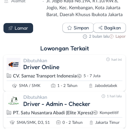
:
Alamat
Jl. Joglo Raya No.19A, RT.10/RW.6,
Joglo, Kec. Kembangan, Kota Jakarta
Barat, Daerah Khusus Ibukota Jakarta
Email
WhatsApp
Simpan
Bagikan
Lamar
2 bulan lalu
Lapor
Lowongan
Terkait
hari ini
Dibutuhkan
Driver Online
CV. Sarnaz Transport Indonesia
5 - 7 Juta
SMA / SMK
1 - 2 Tahun
Jabodetabek
1 hari lalu
Dibutuhkan
Driver - Admin - Checker
PT. Satu Nusantara Abadi (Elite Xpress)
Kompetitif
SMA/SMK, D3, S1
0 - 2 Tahun
Jakarta Timur