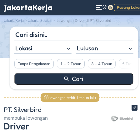
Pasang Loke
Gelap
JakartaKerja
>
Jakarta Selatan
> Lowongan Driver di PT. Silverbird
Lokasi
Lulusan
Tanpa Pengalaman
1 – 2 Tahun
3 – 4 Tahun
5 Tahun L
Lowongan terbit 1 tahun lalu
PT. Silverbird
membuka lowongan
Driver