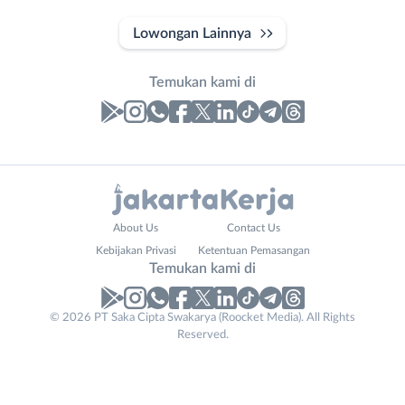
Lowongan Lainnya
Temukan kami di
Laporan
Lowongan
Administrasi
Bebas
Nama
About Us
Contact Us
Ahli
(Remote
Lengkap
*
Kebijakan Privasi
Ketentuan Pemasangan
Gizi
Work)
Temukan kami di
Ahli
Bekasi
Kecantikan
Bogor
© 2026 PT Saka Cipta Swakarya (Roocket Media). All Rights
No. Telp /
Analis
Depok
Reserved.
Email
WhatsApp
*
*
/
Jakarta
Peneliti
Barat
Kirim kode
Animator
Jakarta