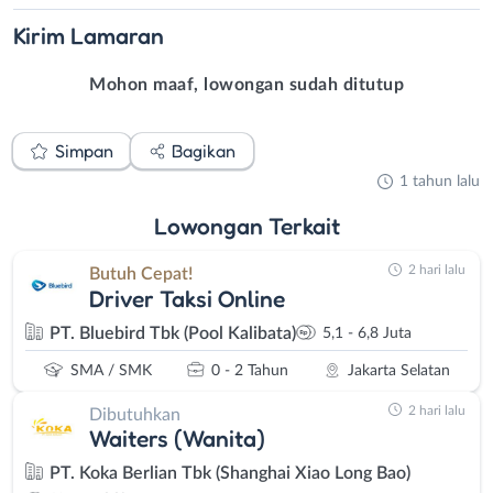
Kirim
Lamaran
Mohon maaf, lowongan sudah ditutup
Simpan
Bagikan
1 tahun lalu
Lowongan
Terkait
2 hari lalu
Butuh Cepat!
Driver Taksi Online
PT. Bluebird Tbk (Pool Kalibata)
5,1 - 6,8 Juta
SMA / SMK
0 - 2 Tahun
Jakarta Selatan
2 hari lalu
Dibutuhkan
Waiters (Wanita)
PT. Koka Berlian Tbk (Shanghai Xiao Long Bao)