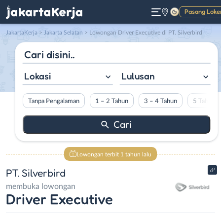
Pasang Loke
Gelap
JakartaKerja
>
Jakarta Selatan
> Lowongan Driver Executive di PT. Silverbird
Lokasi
Lulusan
Tanpa Pengalaman
1 – 2 Tahun
3 – 4 Tahun
5 Tahun L
Lowongan terbit 1 tahun lalu
PT. Silverbird
membuka lowongan
Driver Executive