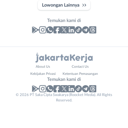
Lowongan Lainnya
Temukan kami di
Laporan
Lowongan
Administrasi
Bebas
Nama
About Us
Contact Us
Ahli
(Remote
Lengkap
*
Kebijakan Privasi
Ketentuan Pemasangan
Gizi
Work)
Temukan kami di
Ahli
Bekasi
Kecantikan
Bogor
© 2026 PT Saka Cipta Swakarya (Roocket Media). All Rights
Your
No. Telp /
Analis
Depok
Reserved.
Website
Email
WhatsApp
*
*
*
/
Jakarta
Peneliti
Barat
Kirim kode
Animator
Jakarta
Apoteker
Pusat