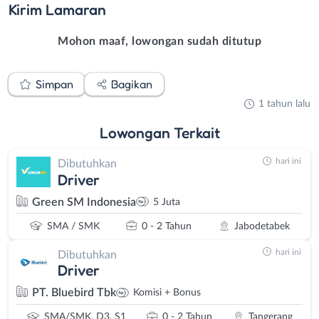
Kirim
Lamaran
Mohon maaf, lowongan sudah ditutup
Simpan
Bagikan
1 tahun lalu
Lowongan
Terkait
hari ini
Dibutuhkan
Driver
Green SM Indonesia
5 Juta
SMA / SMK
0 - 2 Tahun
Jabodetabek
hari ini
Dibutuhkan
Driver
PT. Bluebird Tbk
Komisi + Bonus
SMA/SMK, D3, S1
0 - 2 Tahun
Tangerang