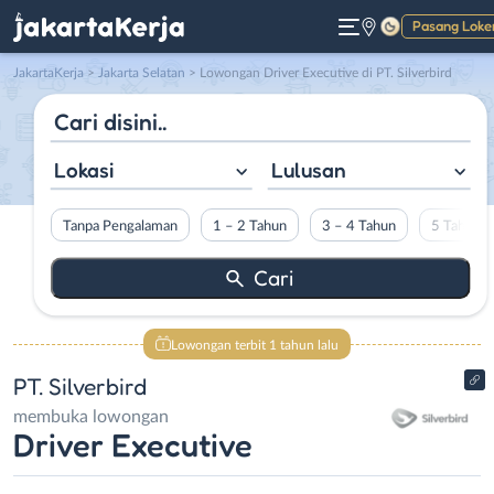
Pasang Loke
Gelap
JakartaKerja
>
Jakarta Selatan
> Lowongan Driver Executive di PT. Silverbird
Lokasi
Lulusan
Tanpa Pengalaman
1 – 2 Tahun
3 – 4 Tahun
5 Tahun L
Lowongan terbit 1 tahun lalu
PT. Silverbird
membuka lowongan
Driver Executive