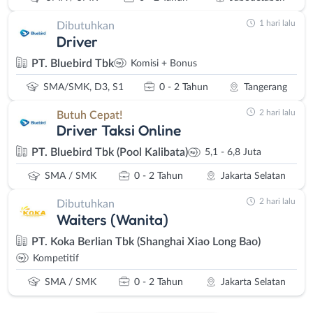
1 hari lalu
Dibutuhkan
Driver
PT. Bluebird Tbk
Komisi + Bonus
SMA/SMK, D3, S1
0 - 2 Tahun
Tangerang
2 hari lalu
Butuh Cepat!
Driver Taksi Online
PT. Bluebird Tbk (Pool Kalibata)
5,1 - 6,8 Juta
SMA / SMK
0 - 2 Tahun
Jakarta Selatan
2 hari lalu
Dibutuhkan
Waiters (Wanita)
PT. Koka Berlian Tbk (Shanghai Xiao Long Bao)
Kompetitif
SMA / SMK
0 - 2 Tahun
Jakarta Selatan