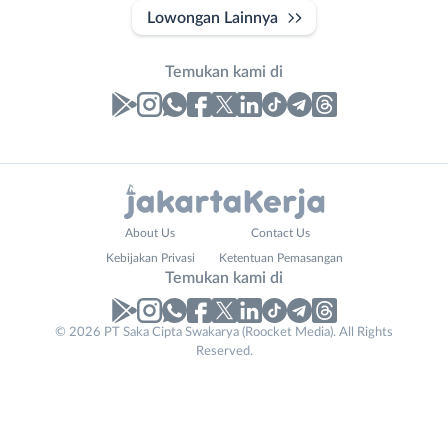
Lowongan Lainnya
Temukan kami di
Laporan
Lowongan
Administrasi
Bebas
Nama
About Us
Contact Us
Ahli
(Remote
Lengkap
*
Kebijakan Privasi
Ketentuan Pemasangan
Gizi
Work)
Temukan kami di
Ahli
Bekasi
Kecantikan
Bogor
© 2026 PT Saka Cipta Swakarya (Roocket Media). All Rights
No. Telp /
Analis
Depok
Reserved.
Email
WhatsApp
*
*
/
Jakarta
Peneliti
Barat
Kirim kode
Animator
Jakarta
Apoteker
Pusat