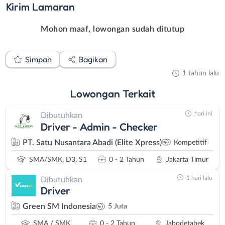
Kirim
Lamaran
Mohon maaf, lowongan sudah ditutup
Simpan
Bagikan
1 tahun lalu
Lowongan
Terkait
hari ini
Dibutuhkan
Driver - Admin - Checker
PT. Satu Nusantara Abadi (Elite Xpress)
Kompetitif
SMA/SMK, D3, S1
0 - 2 Tahun
Jakarta Timur
1 hari lalu
Dibutuhkan
Driver
Green SM Indonesia
5 Juta
SMA / SMK
0 - 2 Tahun
Jabodetabek