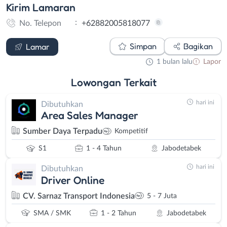
Kirim
Lamaran
:
No. Telepon
+62882005818077
WhatsApp
Simpan
Bagikan
Lamar
1 bulan lalu
Lapor
Lowongan
Terkait
hari ini
Dibutuhkan
Area Sales Manager
Sumber Daya Terpadu
Kompetitif
S1
1 - 4 Tahun
Jabodetabek
hari ini
Dibutuhkan
Driver Online
CV. Sarnaz Transport Indonesia
5 - 7 Juta
SMA / SMK
1 - 2 Tahun
Jabodetabek