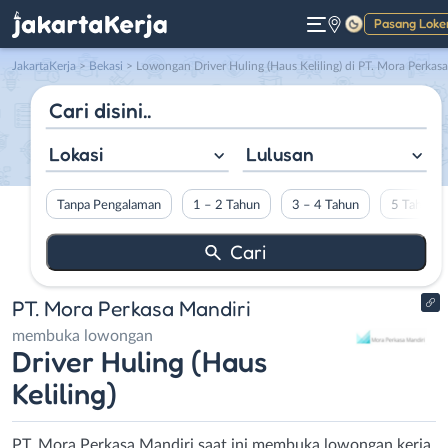
Pasang Loke
Gelap
JakartaKerja
>
Bekasi
> Lowongan Driver Huling (Haus Keliling) di PT. Mora Perkasa Mandir
Lokasi
Lulusan
Tanpa Pengalaman
1 – 2 Tahun
3 – 4 Tahun
5 Tahun L
PT. Mora Perkasa Mandiri
membuka lowongan
Driver Huling (Haus
Keliling)
PT. Mora Perkasa Mandiri saat ini membuka lowongan kerja