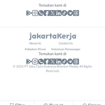
Temukan kami di
Laporan
Lowongan
Administrasi
Bebas
Email
Nama
*
About Us
Contact Us
Ahli
(Remote
Lengkap
*
Kebijakan Privasi
Ketentuan Pemasangan
Gizi
Work)
Temukan kami di
Ahli
Bekasi
Kecantikan
Bogor
© 2026 PT Saka Cipta Swakarya (Roocket Media). All Rights
No. Telp /
Analis
Depok
Reserved.
Email
WhatsApp
*
*
/
Jakarta
Peneliti
Barat
Kirim kode
Animator
Jakarta
Apoteker
Pusat
Arsitek
Jakarta
Tidak
Asisten
Selatan
bisa