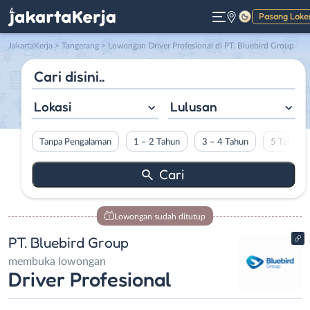
Pasang Loke
Gelap
JakartaKerja
>
Tangerang
> Lowongan Driver Profesional di PT. Bluebird Group
Lokasi
Lulusan
Tanpa Pengalaman
1 – 2 Tahun
3 – 4 Tahun
5 Tahun L
Lowongan sudah ditutup
PT. Bluebird Group
membuka lowongan
Driver Profesional