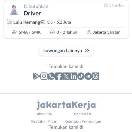
3 hari lalu
Dibutuhkan
Driver
Lulu Kemang
3,5 - 5,2 Juta
SMA / SMK
0 - 2 Tahun
Jakarta Selatan
Lowongan Lainnya
Temukan kami di
Laporan
Lowongan
Administrasi
Bebas
Nama
About Us
Contact Us
Ahli
(Remote
Lengkap
*
Kebijakan Privasi
Ketentuan Pemasangan
Gizi
Work)
Temukan kami di