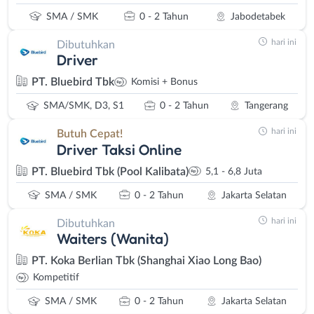
SMA / SMK
0 - 2 Tahun
Jabodetabek
hari ini
Dibutuhkan
Driver
PT. Bluebird Tbk
Komisi + Bonus
SMA/SMK, D3, S1
0 - 2 Tahun
Tangerang
hari ini
Butuh Cepat!
Driver Taksi Online
PT. Bluebird Tbk (Pool Kalibata)
5,1 - 6,8 Juta
SMA / SMK
0 - 2 Tahun
Jakarta Selatan
hari ini
Dibutuhkan
Waiters (Wanita)
PT. Koka Berlian Tbk (Shanghai Xiao Long Bao)
Kompetitif
SMA / SMK
0 - 2 Tahun
Jakarta Selatan