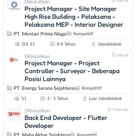
hari ini
Dibutuhkan
Project Manager - Site Manager
High Rise Building - Pelaksana -
Pelaksana MEP - Interior Designer
PT. Mentari Prima Niaga
Kompetitif
D3, S1
0-4 Tahun
Jabodetabek
hari ini
Dibutuhkan
Project Manager - Project
Controller - Surveyor - Beberapa
Posisi Lainnya
PT. Energy Sarana Sejahtera
Kompetitif
S1
3 - 5 Tahun
Luar Jabodetabek
1 hari lalu
Dibutuhkan
Back End Developer - Flutter
Developer
PT. Maha Akbar Sejahtera
Kompetitif