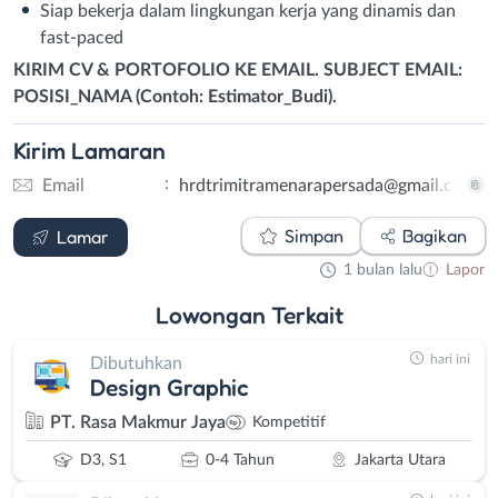
Siap bekerja dalam lingkungan kerja yang dinamis dan
fast-paced
KIRIM CV & PORTOFOLIO KE EMAIL. SUBJECT EMAIL:
POSISI_NAMA (Contoh: Estimator_Budi).
Kirim
Lamaran
:
Email
hrdtrimitramenarapersada@gmail.com
Email
Simpan
Bagikan
Lamar
1 bulan lalu
Lapor
Lowongan
Terkait
hari ini
Dibutuhkan
Design Graphic
PT. Rasa Makmur Jaya
Kompetitif
D3, S1
0-4 Tahun
Jakarta Utara