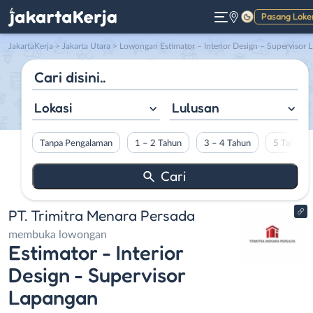
Pasang Loke
Gelap
JakartaKerja
>
Jakarta Utara
> Lowongan Estimator – Interior Design – Supervisor Lapangan di PT. Trimitra Menara Persada
Lokasi
Lulusan
Tanpa Pengalaman
1 – 2 Tahun
3 – 4 Tahun
5 Tahun L
PT. Trimitra Menara Persada
membuka lowongan
Estimator - Interior
Design - Supervisor
Lapangan