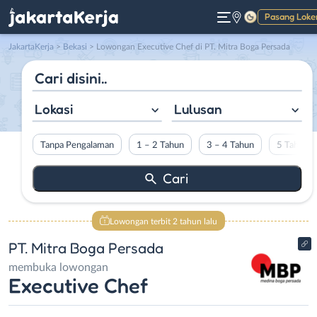
Pasang Loke
Gelap
JakartaKerja
>
Bekasi
> Lowongan Executive Chef di PT. Mitra Boga Persada
Lokasi
Lulusan
Tanpa Pengalaman
1 – 2 Tahun
3 – 4 Tahun
5 Tahun L
Lowongan terbit 2 tahun lalu
PT. Mitra Boga Persada
membuka lowongan
Executive Chef