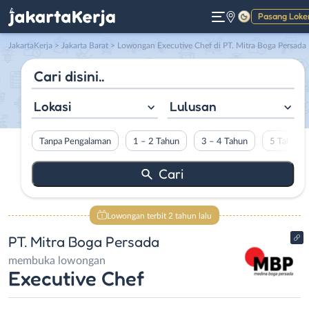
Pasang Loke
Gelap
JakartaKerja
>
Jakarta Barat
> Lowongan Executive Chef di PT. Mitra Boga Persada
Lokasi
Lulusan
Tanpa Pengalaman
1 – 2 Tahun
3 – 4 Tahun
5 Tahun L
Lowongan terbit 2 tahun lalu
PT. Mitra Boga Persada
membuka lowongan
Executive Chef