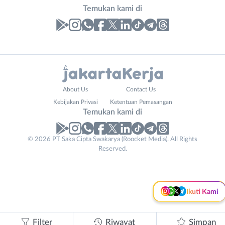
Temukan kami di
Laporan
Lowongan
Administrasi
Bebas
Business
Nama
About Us
Contact Us
Ahli
(Remote
Email
Lengkap
*
*
Kebijakan Privasi
Ketentuan Pemasangan
Instagram
WhatsApp
Gizi
Work)
Temukan kami di
Ahli
Bekasi
X - Twitter
Telegram
Kecantikan
Bogor
© 2026 PT Saka Cipta Swakarya (Roocket Media). All Rights
No. Telp /
Analis
Depok
Reserved.
Kanal Lainnya..
Email
WhatsApp
*
*
/
Jakarta
Peneliti
Barat
Kirim kode
Animator
Jakarta
Ikuti Kami
Apoteker
Pusat
Arsitek
Jakarta
Tidak
Asisten
Selatan
bisa
Filter
Riwayat
Simpan