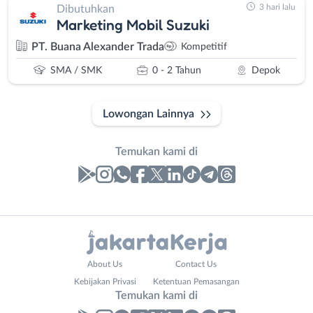
3 hari lalu
Dibutuhkan
Marketing Mobil Suzuki
PT. Buana Alexander Trada
Kompetitif
SMA / SMK
0 - 2 Tahun
Depok
Lowongan Lainnya
Temukan kami di
Laporan
Lowongan
Administrasi
Bebas
Nama
About Us
Contact Us
Ahli
(Remote
Lengkap
*
Kebijakan Privasi
Ketentuan Pemasangan
Gizi
Work)
Temukan kami di
Ahli
Bekasi