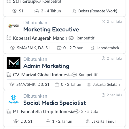
Star Group
Kompetitif
S1
3 - 4 Tahun
Bebas (Remote Work)
2 hari lalu
Dibutuhkan
Marketing Executive
Koperasi Anugerah Mandiri
Kompetitif
SMA/SMK, D3, S1
0 - 2 Tahun
Jabodetabek
2 hari lalu
Dibutuhkan
Admin Marketing
CV. Marizal Global Indonesia
Kompetitif
SMA/SMK, D3, S1
0 - 2 Tahun
Jakarta Selatan
2 hari lalu
Dibutuhkan
Social Media Specialist
PT. Faunafella Grup Indonesia
3 - 5 Juta
D3, S1
1 - 2 Tahun
Jakarta Timur