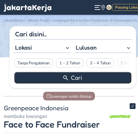
Pasang Loke
Gelap
JakartaKerja
>
Jakarta Pusat
> Lowongan Face to Face Fundraiser di Greenpeace Indonesia
Lokasi
Lulusan
Tanpa Pengalaman
1 – 2 Tahun
3 – 4 Tahun
5 Tahun L
Lowongan sudah ditutup
Greenpeace Indonesia
membuka lowongan
Face to Face Fundraiser