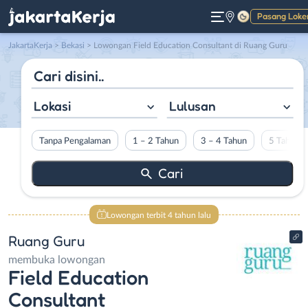
Pasang Loke
Gelap
JakartaKerja
>
Bekasi
> Lowongan Field Education Consultant di Ruang Guru
Lokasi
Lulusan
Tanpa Pengalaman
1 – 2 Tahun
3 – 4 Tahun
5 Tahun L
Lowongan terbit 4 tahun lalu
Ruang Guru
membuka lowongan
Field Education
Consultant