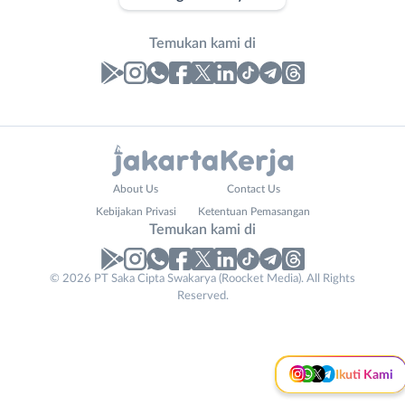
Temukan kami di
Laporan
Lowongan
Administrasi
Bebas
Email
Nama
*
About Us
Contact Us
Ahli
(Remote
Lengkap
*
Kebijakan Privasi
Ketentuan Pemasangan
Instagram
WhatsApp
Gizi
Work)
Temukan kami di
Ahli
Bekasi
X - Twitter
Telegram
Kecantikan
Bogor
© 2026 PT Saka Cipta Swakarya (Roocket Media). All Rights
No. Telp /
Analis
Depok
Reserved.
Kanal Lainnya..
Email
WhatsApp
*
*
/
Jakarta
Peneliti
Barat
Kirim kode
Animator
Jakarta
Apoteker
Pusat
Ikuti Kami
Arsitek
Jakarta
Tidak