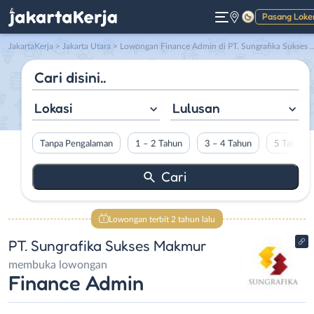
Pasang Loke
Gelap
JakartaKerja
>
Jakarta Utara
> Lowongan Finance Admin di PT. Sungrafika Sukses Makmur
Lokasi
Lulusan
Tanpa Pengalaman
1 – 2 Tahun
3 – 4 Tahun
5 Tahun L
Lowongan terbit 2 tahun lalu
PT. Sungrafika Sukses Makmur
membuka lowongan
Finance Admin