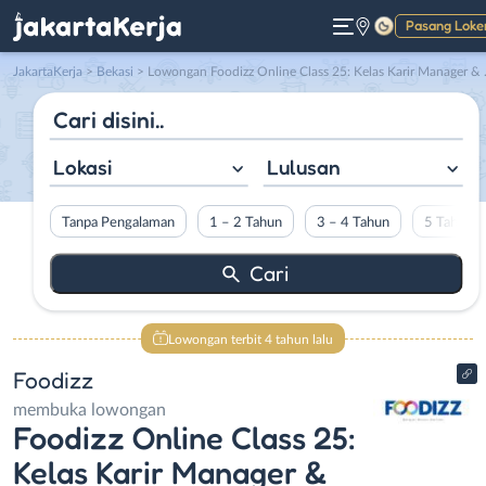
Pasang Loke
Gelap
JakartaKerja
>
Bekasi
> Lowongan Foodizz Online Class 25: Kelas Karir Manager & Supervisor Outlet Minuman di Foodizz
Lokasi
Lulusan
Tanpa Pengalaman
1 – 2 Tahun
3 – 4 Tahun
5 Tahun L
Lowongan terbit 4 tahun lalu
Foodizz
membuka lowongan
Foodizz Online Class 25:
Kelas Karir Manager &