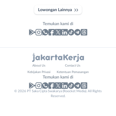
Lowongan Lainnya
Temukan kami di
Laporan
Lowongan
Administrasi
Bebas
Nama
About Us
Contact Us
Ahli
(Remote
Lengkap
*
Kebijakan Privasi
Ketentuan Pemasangan
Gizi
Work)
Temukan kami di
Ahli
Bekasi
Kecantikan
Bogor
© 2026 PT Saka Cipta Swakarya (Roocket Media). All Rights
No. Telp /
Analis
Depok
Reserved.
Email
WhatsApp
*
*
/
Jakarta
Peneliti
Barat
Kirim kode
Animator
Jakarta