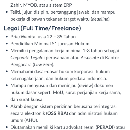
Zahir, MYOB, atau sistem ERP.
Teliti, jujur, disiplin, bertanggung jawab, dan mampu
bekerja di bawah tekanan target waktu (
deadline
).
Legal (Full Time/Freelance)
Pria/Wanita, usia 22 – 35 Tahun
Pendidikan Minimal S1 jurusan Hukum
Memiliki pengalaman kerja minimal 1-3 tahun sebagai
Corporate Legal
di perusahaan atau
Associate
di Kantor
Pengacara (
Law Firm
).
Memahami dasar-dasar hukum korporasi, hukum
ketenagakerjaan, dan hukum perdata Indonesia.
Mampu menyusun dan meninjau (
review
) dokumen
hukum dasar seperti MoU, surat perjanjian kerja sama,
dan surat kuasa.
Akrab dengan sistem perizinan berusaha terintegrasi
secara elektronik (
OSS RBA
) dan administrasi hukum
umum (AHU).
Diutamakan memiliki kartu advokat resmi (
PERADI
) atau