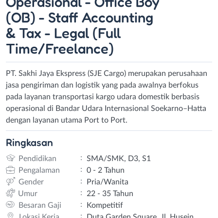
Operasional - Office Boy
(OB) - Staff Accounting
& Tax - Legal (Full
Time/Freelance)
PT. Sakhi Jaya Ekspress (SJE Cargo) merupakan perusahaan
jasa pengiriman dan logistik yang pada awalnya berfokus
pada layanan transportasi kargo udara domestik berbasis
operasional di Bandar Udara Internasional Soekarno–Hatta
dengan layanan utama Port to Port.
Ringkasan
:
Pendidikan
SMA/SMK, D3, S1
:
Pengalaman
0 - 2 Tahun
:
Gender
Pria/Wanita
:
Umur
22 - 35 Tahun
:
Besaran Gaji
Kompetitif
:
Lokasi Kerja
Duta Garden Square, Jl. Husein