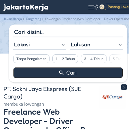
Pasang Loke
Gelap
JakartaKerja
>
Tangerang
> Lowongan Freelance Web Developer – Driver Operasional – Office Boy (OB) – Staff Accounting & Tax – Legal (Full Time/Freelance) di PT. Sakhi Jaya Ekspress (SJE Carg
Lokasi
Lulusan
Tanpa Pengalaman
1 – 2 Tahun
3 – 4 Tahun
5 Tahun L
PT. Sakhi Jaya Ekspress (SJE
Cargo)
membuka lowongan
Freelance Web
Developer - Driver