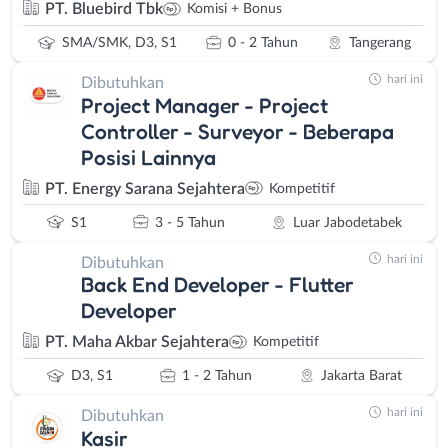
PT. Bluebird Tbk
Komisi + Bonus
SMA/SMK, D3, S1
0 - 2 Tahun
Tangerang
hari ini
Dibutuhkan
Project Manager - Project
Controller - Surveyor - Beberapa
Posisi Lainnya
PT. Energy Sarana Sejahtera
Kompetitif
S1
3 - 5 Tahun
Luar Jabodetabek
hari ini
Dibutuhkan
Back End Developer - Flutter
Developer
PT. Maha Akbar Sejahtera
Kompetitif
D3, S1
1 - 2 Tahun
Jakarta Barat
hari ini
Dibutuhkan
Kasir