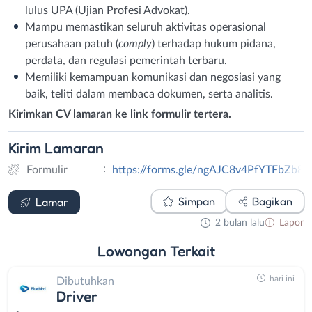
lulus UPA (Ujian Profesi Advokat).
Mampu memastikan seluruh aktivitas operasional
perusahaan patuh (
comply
) terhadap hukum pidana,
perdata, dan regulasi pemerintah terbaru.
Memiliki kemampuan komunikasi dan negosiasi yang
baik, teliti dalam membaca dokumen, serta analitis.
Kirimkan CV lamaran ke link formulir tertera.
Kirim
Lamaran
:
Formulir
https://forms.gle/ngAJC8v4PfYTFbZb8
Formulir
Simpan
Bagikan
Lamar
2 bulan lalu
Lapor
Lowongan
Terkait
hari ini
Dibutuhkan
Driver